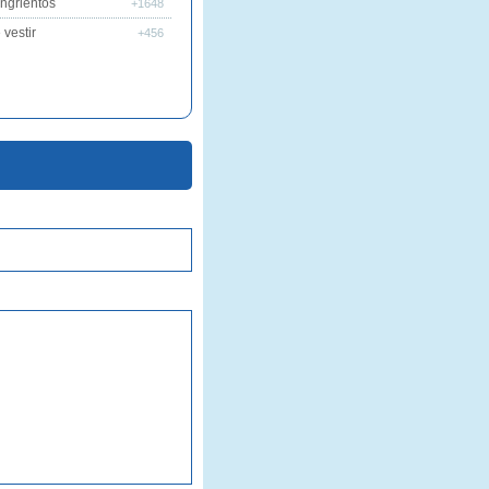
ngrientos
+1648
vestir
+456