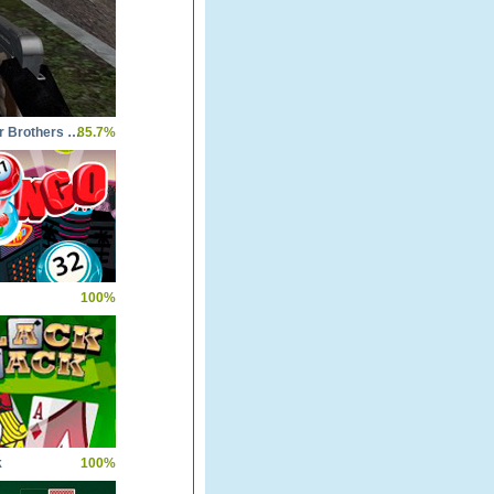
World War Brothers WW2
85.7%
100%
k
100%