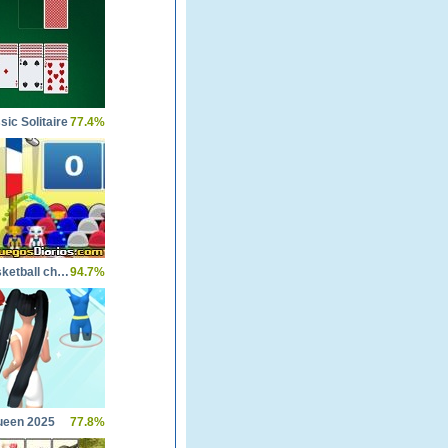
sic Solitaire
77.4%
World basketball championship
94.7%
ueen 2025
77.8%