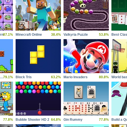
rn
87.1%
Minecraft Online
38.4%
Valkyria Puzzle
53.8%
Best Clas
Super Mario Crossover 3
79.1%
Block Tris
63.2%
Mario Invaders
80.8%
77.8%
Bubble Shooter HD 2
64.8%
Gin Rummy
77.8%
Build a Q