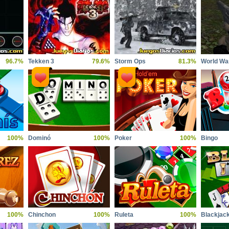
96.7%
Tekken 3
79.6%
Storm Ops
81.3%
100%
Dominó
100%
Poker
100%
Bingo
100%
Chinchon
100%
Ruleta
100%
Blackjac