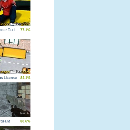
ster Taxi
77.1%
us License
84.1%
rgeant
80.6%