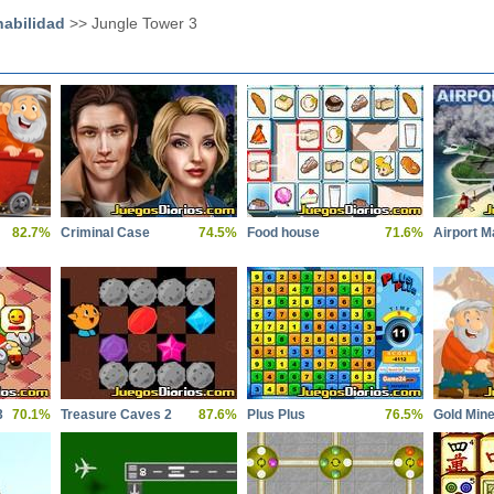
habilidad
>> Jungle Tower 3
82.7%
Criminal Case
74.5%
Food house
71.6%
Airport M
3
70.1%
Treasure Caves 2
87.6%
Plus Plus
76.5%