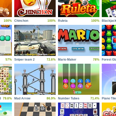
100%
Chinchon
100%
Ruleta
100%
Blackjac
57%
Sniper team 2
72.6%
Mario Maker
78%
3
79.6%
Mad Arrow
86.9%
Number Tubes
71.4%
Piano Til