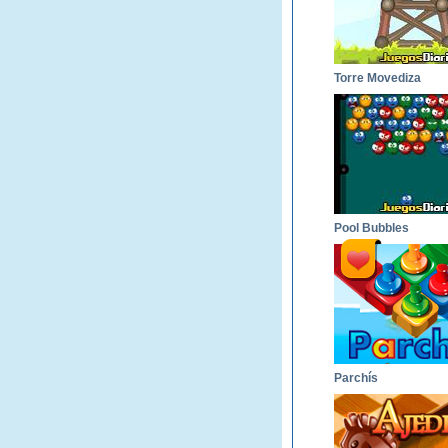
Torre Movediza
Pool Bubbles
Parchís