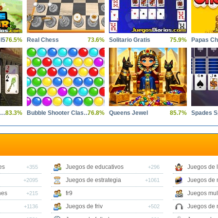
l5
76.5%
Real Chess
73.6%
Solitario Gratis
75.9%
Papas Ch
Tri Peaks Emerland Solitaire
83.3%
Bubble Shooter Classic
76.8%
Queens Jewel
85.7%
es
Juegos de educativos
Juegos de 
+355
+296
Juegos de estrategia
Juegos de 
+2095
+1061
nes
fr9
Juegos mul
+215
Juegos de friv
Juegos de 
+1136
+502