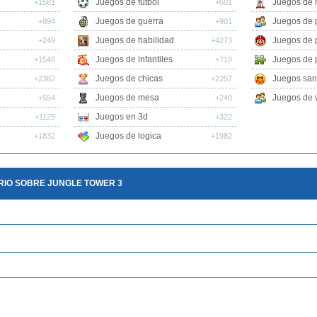
Juegos de futbol
Juegos de 
+1581
+601
Juegos de guerra
Juegos de 
+894
+901
Juegos de habilidad
Juegos de 
+249
+4273
Juegos de infantiles
Juegos de 
+1545
+718
Juegos de chicas
Juegos san
+2382
+2257
Juegos de mesa
Juegos de v
+554
+240
Juegos en 3d
+1125
+322
Juegos de logica
+1832
+1982
RIO SOBRE JUNGLE TOWER 3