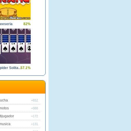
eeseria
82%
Spades Spider Solitaire
57.1%
lucha
+652
motos
+988
tijugador
+172
musica
+131