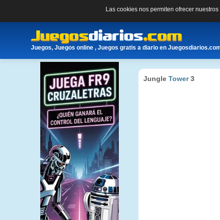
Las cookies nos permiten ofrecer nuestro
Juegos, Juegos online , Juegos gratis a diario en Juegosdiarios.co
Jungle
Tower
3