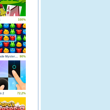
k
100%
Forest Glade Mysteries
90%
es 2
72.2%