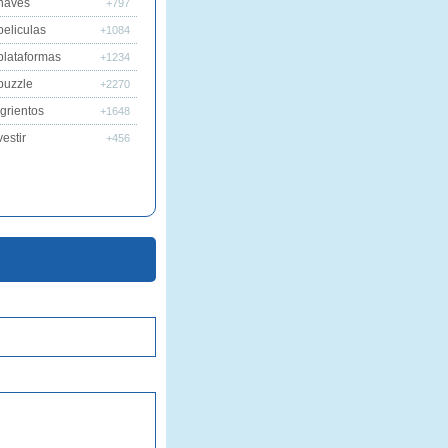
naves
+797
peliculas
+1084
plataformas
+1234
puzzle
+2270
grientos
+1648
estir
+456