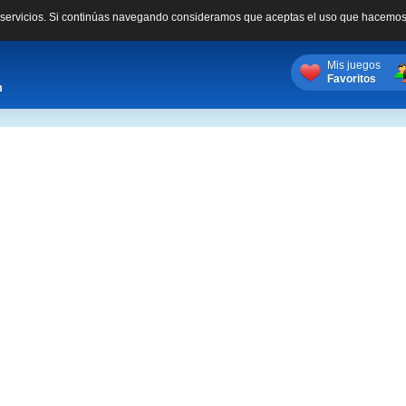
s servicios. Si continúas navegando consideramos que aceptas el uso que hacemos
Mis juegos
Favoritos
m