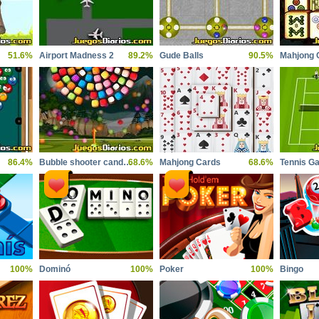
51.6%
Airport Madness 2
89.2%
Gude Balls
90.5%
Mahjong 
86.4%
Bubble shooter candy wheel
68.6%
Mahjong Cards
68.6%
Tennis G
100%
Dominó
100%
Poker
100%
Bingo