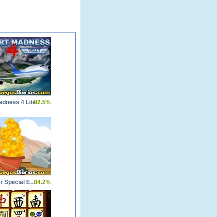
adness 4 Lite
82.5%
Gold Miner Special Edition
84.2%