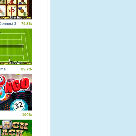
Connect 3
79.3%
ame
89.7%
100%