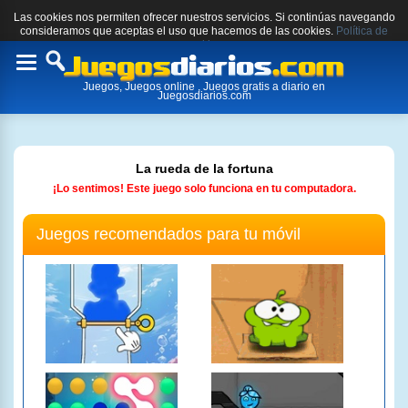
Las cookies nos permiten ofrecer nuestros servicios. Si continúas navegando
consideramos que aceptas el uso que hacemos de las cookies.
Política de
cookies.
Toggle
Juegos, Juegos online , Juegos gratis a diario en
navigation
Juegosdiarios.com
La rueda de la fortuna
¡Lo sentimos! Este juego solo funciona en tu computadora.
Juegos recomendados para tu móvil