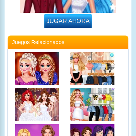
JUGAR AHORA
Juegos Relacionados