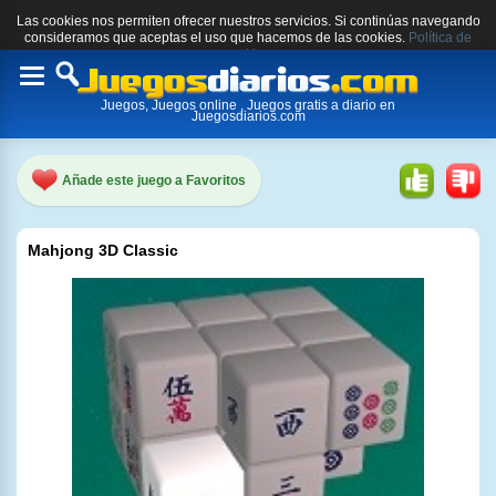
Las cookies nos permiten ofrecer nuestros servicios. Si continúas navegando
consideramos que aceptas el uso que hacemos de las cookies.
Política de
cookies.
Toggle
Juegos, Juegos online , Juegos gratis a diario en
navigation
Juegosdiarios.com
Añade este juego a Favoritos
Mahjong 3D Classic