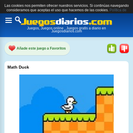
Las cookies nos permiten ofrecer nuestros servicios. Si continúas navegando
consideramos que aceptas el uso que hacemos de las cookies.
Política de
cookies.
Toggle
Juegos, Juegos online , Juegos gratis a diario en
navigation
Juegosdiarios.com
Añade este juego a Favoritos
Math Duck