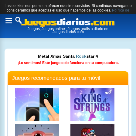
Las cookies nos permiten ofrecer nuestros servicios. Si continúas navegando
consideramos que aceptas el uso que hacemos de las cookies.
Política de
cookies.
Toggle
Juegos, Juegos online , Juegos gratis a diario en
navigation
Juegosdiarios.com
Metal Xmas Santa
Rock
star 4
¡Lo sentimos! Este juego solo funciona en tu computadora.
Juegos recomendados para tu móvil