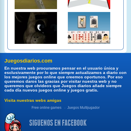
Juegosdiarios.com
En nuestra web procuramos pensar en el usuario única y
esclusivamente por lo que siempre actualizamos a diario con
los mejores juegos online que creemos oportunos. Por eso
queremos daros las gracias por visitar nuestra web y no
queremos que olvideos que Juegos diarios añade siempre
cada día nuevos juegos online y juegos gratis.
Visita nuestras webs amigas
Free online games
Juegos Multijugador