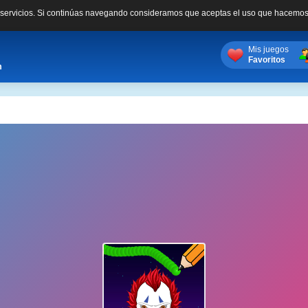
s servicios. Si continúas navegando consideramos que aceptas el uso que hacemos
Mis juegos
Favoritos
m