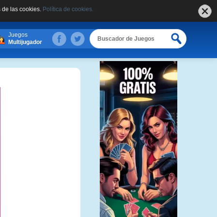
 de las cookies.
Política de cookies.
Juegos
Multijugador