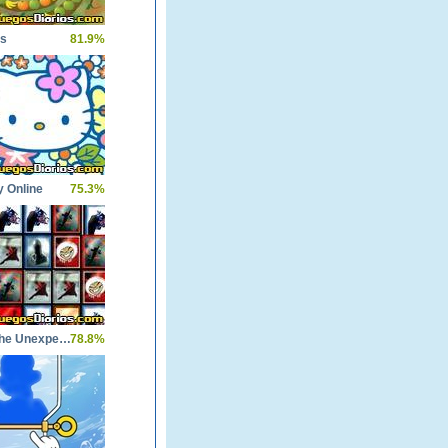
ls
81.9%
y Online
75.3%
Tiles Of The Unexpected
78.8%