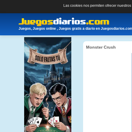
Las cookies nos permiten ofrecer nuestro
Juegos, Juegos online , Juegos gratis a diario en Juegosdiarios.co
Monster Crush