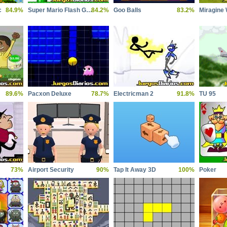
c
84.9%
Super Mario Flash Game
84.2%
Goo Balls
83.2%
Miragine
89.6%
Pacxon Deluxe
78.7%
Electricman 2
91.8%
TU 95
73%
Airport Security
90%
Tap It Away 3D
100%
Poker