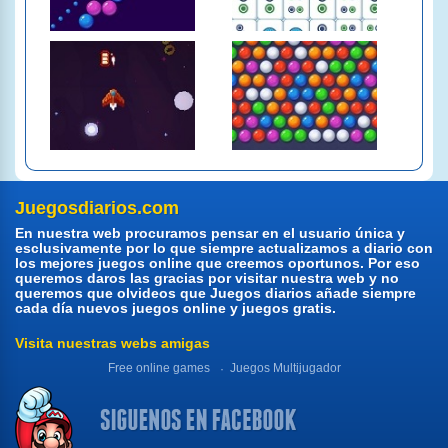
Juegosdiarios.com
En nuestra web procuramos pensar en el usuario única y
esclusivamente por lo que siempre actualizamos a diario con
los mejores juegos online que creemos oportunos. Por eso
queremos daros las gracias por visitar nuestra web y no
queremos que olvideos que Juegos diarios añade siempre
cada día nuevos juegos online y juegos gratis.
Visita nuestras webs amigas
Free online games
Juegos Multijugador