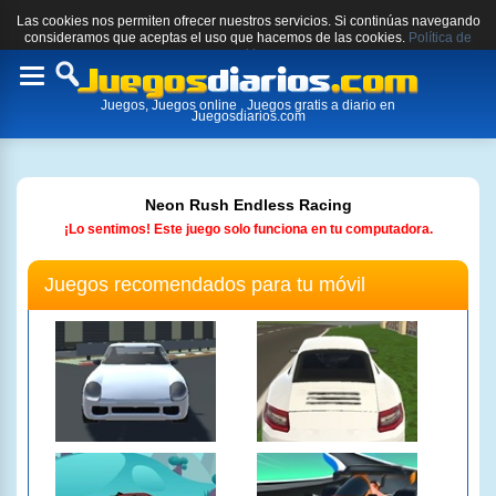
Las cookies nos permiten ofrecer nuestros servicios. Si continúas navegando
consideramos que aceptas el uso que hacemos de las cookies.
Política de
cookies.
Toggle
Juegos, Juegos online , Juegos gratis a diario en
navigation
Juegosdiarios.com
Neon Rush Endless Racing
¡Lo sentimos! Este juego solo funciona en tu computadora.
Juegos recomendados para tu móvil