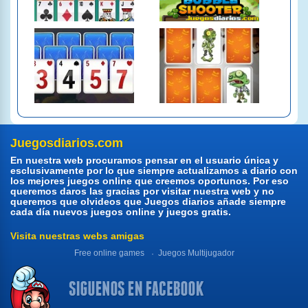
Juegosdiarios.com
En nuestra web procuramos pensar en el usuario única y
esclusivamente por lo que siempre actualizamos a diario con
los mejores juegos online que creemos oportunos. Por eso
queremos daros las gracias por visitar nuestra web y no
queremos que olvideos que Juegos diarios añade siempre
cada día nuevos juegos online y juegos gratis.
Visita nuestras webs amigas
Free online games
Juegos Multijugador