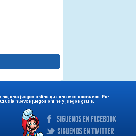
os mejores juegos online que creemos oportunos. Por
da día nuevos juegos online y juegos gratis.