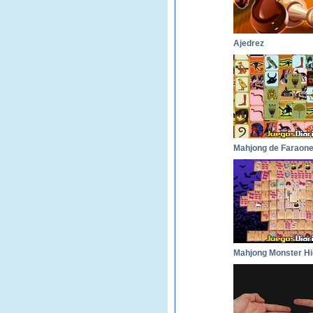
Ajedrez
Mahjong de Faraon
Mahjong Monster H