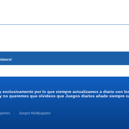
primero!
y esclusivamente por lo que siempre actualizamos a diario con l
 y no queremos que olvideos que Juegos diarios añade siempre ca
 games
Juegos Multijugador