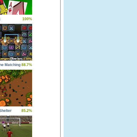
k
100%
ne Matching
88.7%
Shelter
85.2%