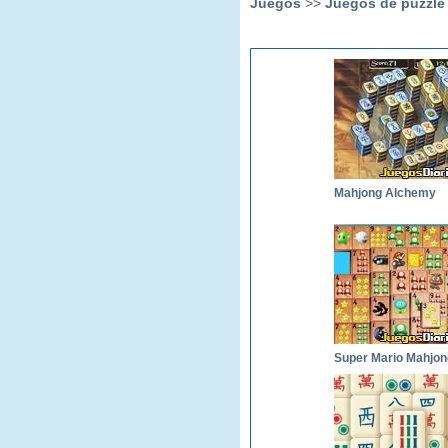
Juegos
>>
Juegos de puzzle
Mahjong Alchemy
Super Mario Mahjon