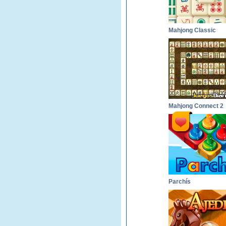
Mahjong Classic
Mahjong Connect 2
Parchís