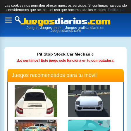
Las cookies nos permiten ofrecer nuestros servicios. Si continúas navegando
consideramos que aceptas el uso que hacemos de las cookies.
Política de
cookies.
Toggle
Juegos, Juegos online , Juegos gratis a diario en
navigation
Juegosdiarios.com
Pit Stop Stock Car Mechanic
¡Lo sentimos! Este juego solo funciona en tu computadora.
Juegos recomendados para tu móvil