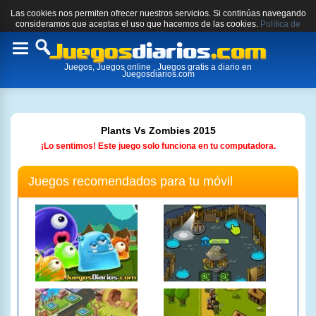
Las cookies nos permiten ofrecer nuestros servicios. Si continúas navegando
consideramos que aceptas el uso que hacemos de las cookies.
Política de
cookies.
Toggle
Juegos, Juegos online , Juegos gratis a diario en
navigation
Juegosdiarios.com
Plants Vs Zombies 2015
¡Lo sentimos! Este juego solo funciona en tu computadora.
Juegos recomendados para tu móvil