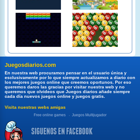
Juegosdiarios.com
En nuestra web procuramos pensar en el usuario única y
esclusivamente por lo que siempre actualizamos a diario con
los mejores juegos online que creemos oportunos. Por eso
queremos daros las gracias por visitar nuestra web y no
queremos que olvideos que Juegos diarios añade siempre
cada día nuevos juegos online y juegos gratis.
Visita nuestras webs amigas
Free online games
Juegos Multijugador