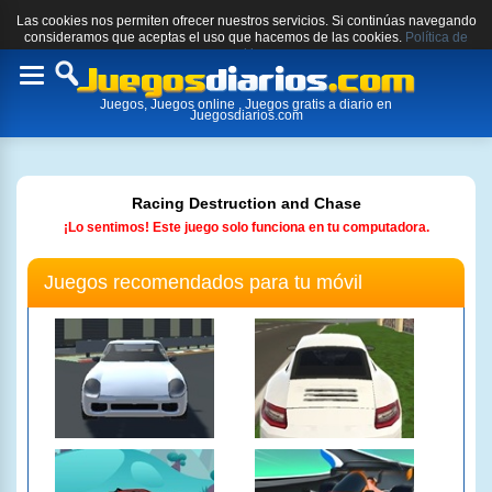
Las cookies nos permiten ofrecer nuestros servicios. Si continúas navegando
consideramos que aceptas el uso que hacemos de las cookies.
Política de
cookies.
Toggle
Juegos, Juegos online , Juegos gratis a diario en
navigation
Juegosdiarios.com
Racing Destruction and Chase
¡Lo sentimos! Este juego solo funciona en tu computadora.
Juegos recomendados para tu móvil