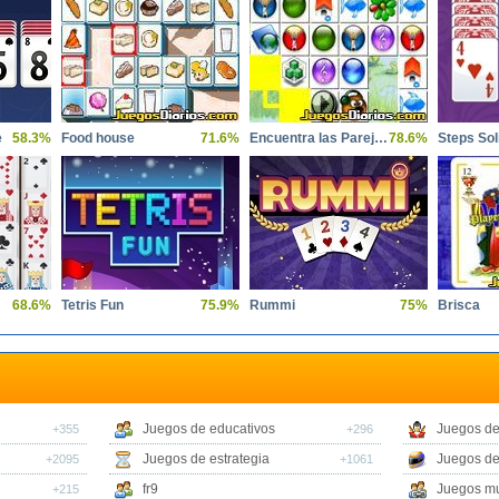
e
58.3%
Food house
71.6%
Encuentra las Parejas Dificil
78.6%
Steps Sol
68.6%
Tetris Fun
75.9%
Rummi
75%
Brisca
Juegos de educativos
Juegos de
+355
+296
Juegos de estrategia
Juegos de
+2095
+1061
fr9
Juegos mu
+215