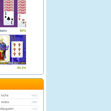
itaire
90%
85.3%
 lucha
+652
 motos
+988
ltijugador
+172