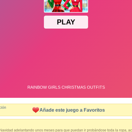
ción
Añade este juego a Favoritos
 Navidad adelantando unos meses para que puedan ir probándose toda la ropa, a