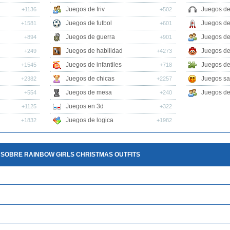
Juegos de friv
Juegos de
+1136
+502
Juegos de futbol
Juegos de
+1581
+601
Juegos de guerra
Juegos de
+894
+901
Juegos de habilidad
Juegos de
+249
+4273
Juegos de infantiles
Juegos de
+1545
+718
Juegos de chicas
Juegos sa
+2382
+2257
Juegos de mesa
Juegos de 
+554
+240
Juegos en 3d
+1125
+322
Juegos de logica
+1832
+1982
 SOBRE RAINBOW GIRLS CHRISTMAS OUTFITS