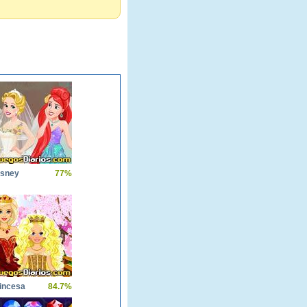
isney
77%
rincesa
84.7%