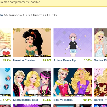
k lo mas completamente posible.
ir
>> Rainbow Girls Christmas Outfits
89.2%
Heroine Creator
82.9%
Anime Dress Up
100%
Novias D
ecorate gingebread boy
77.6%
Dracu Barbie Elsa
80.5%
Elsa vs Barbie
69.4%
Barbie P