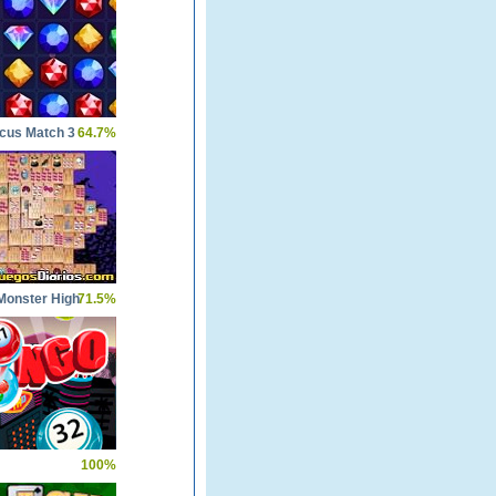
rcus Match 3
64.7%
Monster High
71.5%
100%