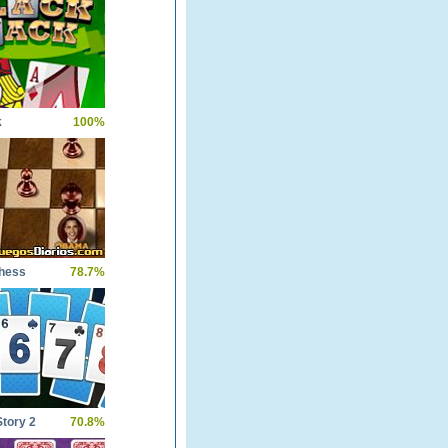
k
100%
hess
78.7%
Story 2
70.8%