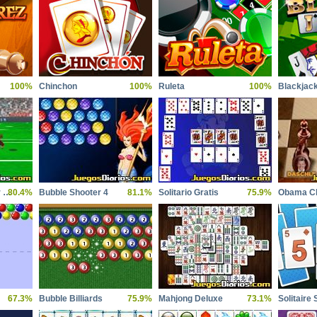
100%
Chinchon
100%
Ruleta
100%
Blackjac
Goalkeeper Premier Spain
80.4%
Bubble Shooter 4
81.1%
Solitario Gratis
75.9%
Obama C
67.3%
Bubble Billiards
75.9%
Mahjong Deluxe
73.1%
Solitaire 