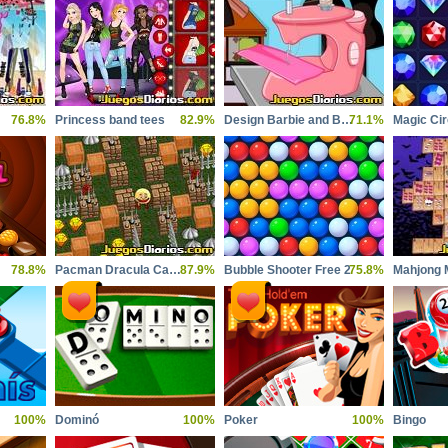
76.8%
Princess band tees
82.9%
Design Barbie and Baby Matching Outfits
71.1%
Magic Ci
78.8%
Pacman Dracula Castle
87.9%
Bubble Shooter Free 2
75.8%
Mahjong 
100%
Dominó
100%
Poker
100%
Bingo