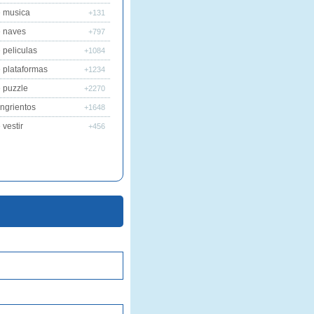
 musica
+131
 naves
+797
 peliculas
+1084
 plataformas
+1234
 puzzle
+2270
ngrientos
+1648
vestir
+456