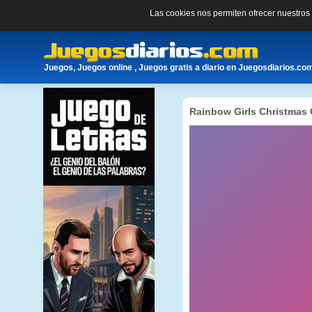
Las cookies nos permiten ofrecer nuestro
Juegos, Juegos online , Juegos gratis a diario en Juegosdiarios.co
Rainbow Girls Christmas 