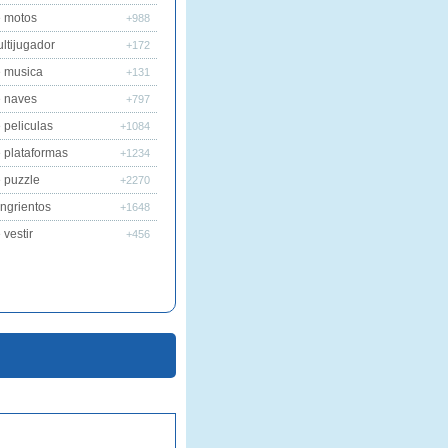
 motos
+988
ltijugador
+172
 musica
+131
 naves
+797
 peliculas
+1084
 plataformas
+1234
 puzzle
+2270
ngrientos
+1648
vestir
+456