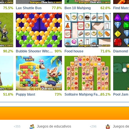
75.5%
Lax Shuttle Bus
77.8%
Ben 10 Mahjong
62.6%
Find Mat
90.2%
Bubble Shooter Witch Tower 2
90%
Food house
71.6%
Diamond 
51.6%
Puppy blast
73%
Solitaire Mahjong Farm
65.1%
Pool Jam
Juegos de educativos
Juegos de
+355
+296