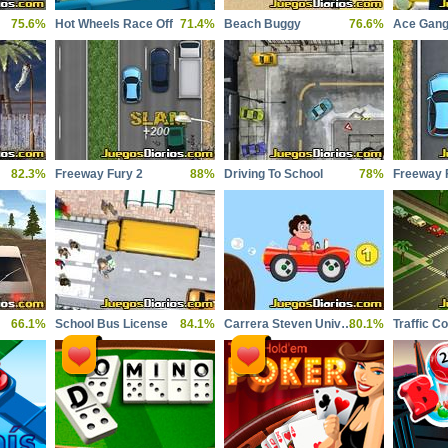
75.6%
Hot Wheels Race Off
71.4%
Beach Buggy
76.6%
Ace Gang
82.3%
Freeway Fury 2
88%
Driving To School
78%
Freeway 
66.1%
School Bus License
84.1%
Carrera Steven Universe
80.1%
Traffic 