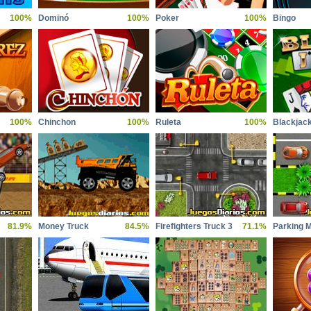
100%
Dominó
100%
Poker
100%
Bingo
100%
Chinchon
100%
Ruleta
100%
Blackjac
81.9%
Money Truck
84.5%
Firefighters Truck 3
71.1%
Parking M