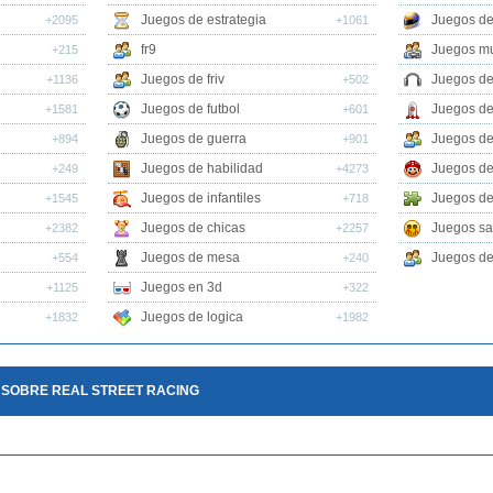
Juegos de estrategia
Juegos de
+2095
+1061
fr9
Juegos mu
+215
Juegos de friv
Juegos de
+1136
+502
Juegos de futbol
Juegos de
+1581
+601
Juegos de guerra
Juegos de
+894
+901
Juegos de habilidad
Juegos de
+249
+4273
Juegos de infantiles
Juegos de
+1545
+718
Juegos de chicas
Juegos sa
+2382
+2257
Juegos de mesa
Juegos de 
+554
+240
Juegos en 3d
+1125
+322
Juegos de logica
+1832
+1982
 SOBRE REAL STREET RACING