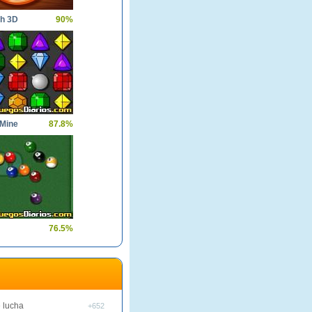
ch 3D
90%
Mine
87.8%
76.5%
 lucha
+652