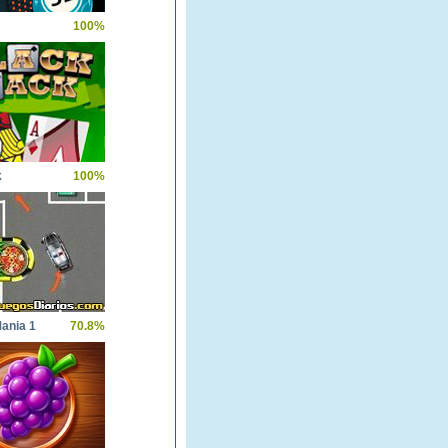
100%
k
100%
ania 1
70.8%