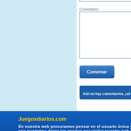
Comentario:
Comentar
Aún no hay comentarios, ¡sé 
Juegosdiarios.com
En nuestra web procuramos pensar en el usuario única 
eso queremos daros las gracias por visitar nuestra web