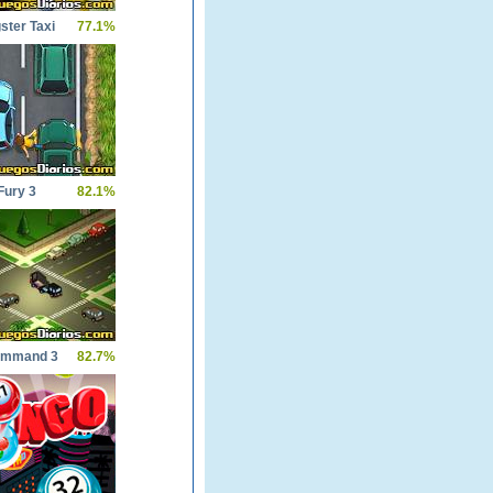
ster Taxi
77.1%
Fury 3
82.1%
Command 3
82.7%