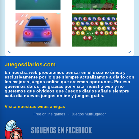
Juegosdiarios.com
En nuestra web procuramos pensar en el usuario única y
esclusivamente por lo que siempre actualizamos a diario con
los mejores juegos online que creemos oportunos. Por eso
queremos daros las gracias por visitar nuestra web y no
queremos que olvideos que Juegos diarios añade siempre
cada día nuevos juegos online y juegos gratis.
Visita nuestras webs amigas
Free online games
Juegos Multijugador