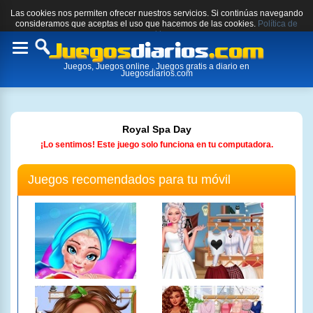
Las cookies nos permiten ofrecer nuestros servicios. Si continúas navegando
consideramos que aceptas el uso que hacemos de las cookies.
Política de
cookies.
Toggle
Juegos, Juegos online , Juegos gratis a diario en
navigation
Juegosdiarios.com
Royal Spa Day
¡Lo sentimos! Este juego solo funciona en tu computadora.
Juegos recomendados para tu móvil