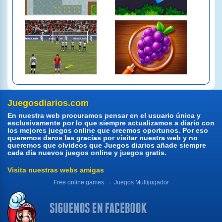
Juegosdiarios.com
En nuestra web procuramos pensar en el usuario única y
esclusivamente por lo que siempre actualizamos a diario con
los mejores juegos online que creemos oportunos. Por eso
queremos daros las gracias por visitar nuestra web y no
queremos que olvideos que Juegos diarios añade siempre
cada día nuevos juegos online y juegos gratis.
Visita nuestras webs amigas
Free online games
Juegos Multijugador