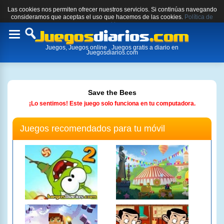
Las cookies nos permiten ofrecer nuestros servicios. Si continúas navegando
consideramos que aceptas el uso que hacemos de las cookies.
Política de
cookies.
Toggle
Juegos, Juegos online , Juegos gratis a diario en
navigation
Juegosdiarios.com
Save the Bees
¡Lo sentimos! Este juego solo funciona en tu computadora.
Juegos recomendados para tu móvil