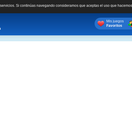
s servicios. Si continúas navegando consideramos que aceptas el uso que hacemos
Mis juegos
Favoritos
m