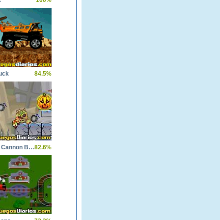
k
100%
uck
84.5%
Roly Poly Cannon BMP 2
82.6%