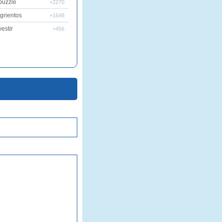
puzzle
+2270
grientos
+1648
estir
+456