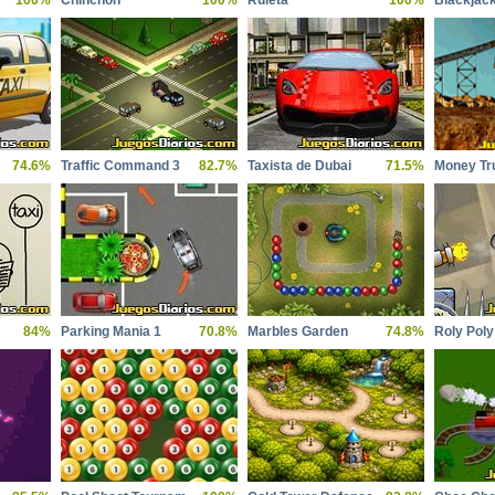
100%
Chinchon
100%
Ruleta
100%
Blackjac
74.6%
Traffic Command 3
82.7%
Taxista de Dubai
71.5%
Money Tr
84%
Parking Mania 1
70.8%
Marbles Garden
74.8%