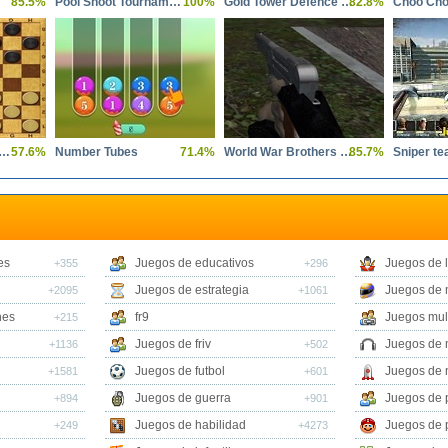
85.5%
Pool Shoot Tournament
100%
Gold Tower Defence Protect Your Gold
82.8%
Choo Ch
er Checkers Multiplayer
57.6%
Number Tubes
71.4%
World War Brothers WW2
85.7%
Sniper te
es
Juegos de educativos
Juegos de 
+355
+296
Juegos de estrategia
Juegos de 
+2095
+1061
nes
fr9
Juegos mul
+215
Juegos de friv
Juegos de 
+1136
+502
Juegos de futbol
Juegos de 
+1581
+601
Juegos de guerra
Juegos de 
+894
+901
Juegos de habilidad
Juegos de 
+249
+4273