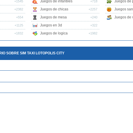
Juegos de infantiles
Juegos de 
+1545
+718
Juegos de chicas
Juegos san
+2382
+2257
Juegos de mesa
Juegos de v
+554
+240
Juegos en 3d
+1125
+322
Juegos de logica
+1832
+1982
O SOBRE SIM TAXI LOTOPOLIS CITY