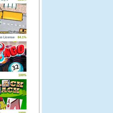
us License
84.1%
100%