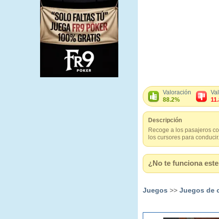
Valoración
Va
88.2%
11
Descripción
Recoge a los pasajeros con
los cursores para conducir
¿No te funciona este 
Juegos
>>
Juegos de 