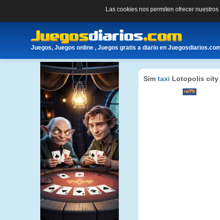
Las cookies nos permiten ofrecer nuestro
Juegos, Juegos online , Juegos gratis a diario en Juegosdiarios.co
Sim
taxi
Lotopolis city