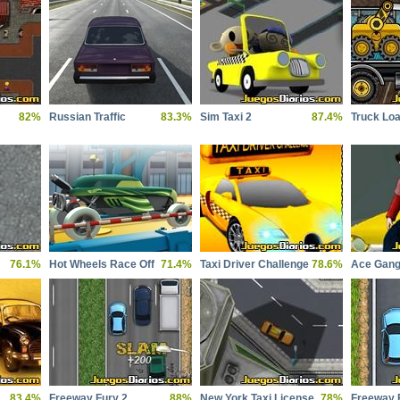
82%
Russian Traffic
83.3%
Sim Taxi 2
87.4%
Truck Loa
76.1%
Hot Wheels Race Off
71.4%
Taxi Driver Challenge
78.6%
Ace Gang
83.4%
Freeway Fury 2
88%
New York Taxi License
78%
Freeway 