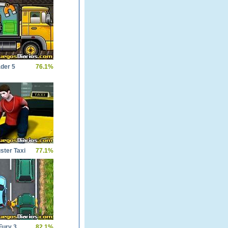
der 5
76.1%
ster Taxi
77.1%
Fury 3
82.1%