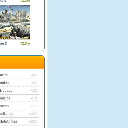
oons
72.3%
am 2
72.6%
lucha
+652
motos
+988
tijugador
+172
musica
+131
naves
+797
peliculas
+1084
plataformas
+1234