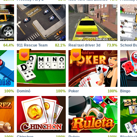
64.4%
911 Rescue Team
82.1%
Real taxi driver 3d
73.9%
School B
100%
Dominó
100%
Poker
100%
Bingo