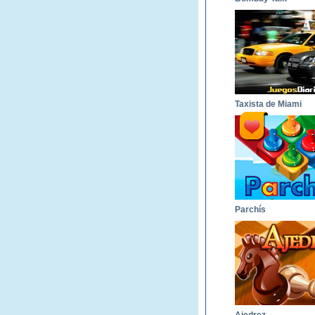
Taxista de Miami
Parchís