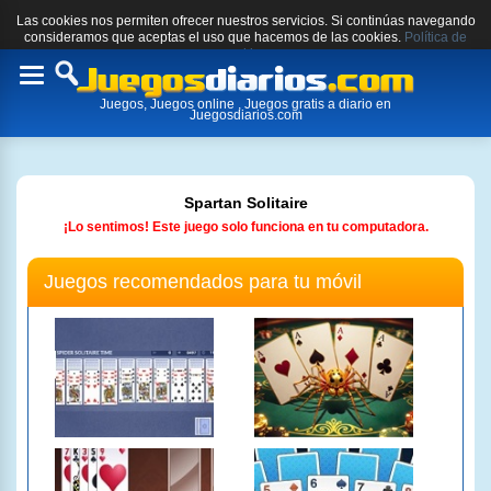
Las cookies nos permiten ofrecer nuestros servicios. Si continúas navegando
consideramos que aceptas el uso que hacemos de las cookies.
Política de
cookies.
Toggle
Juegos, Juegos online , Juegos gratis a diario en
navigation
Juegosdiarios.com
Spartan Solitaire
¡Lo sentimos! Este juego solo funciona en tu computadora.
Juegos recomendados para tu móvil