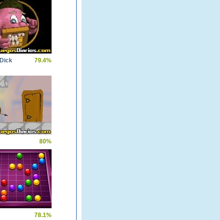
 Dick
79.4%
80%
78.1%