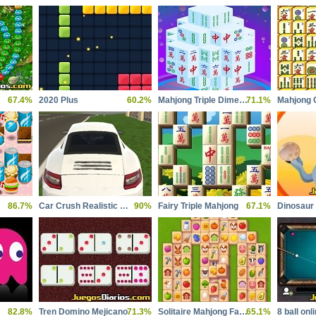
67.4%
2020 Plus
60.2%
Mahjong Triple Dimensions
71.1%
Mahjong 
86.7%
Car Crush Realistic Destruction
90%
Fairy Triple Mahjong
67.1%
Dinosaur
82.8%
Tren Domino Mejicano
71.3%
Solitaire Mahjong Farm
65.1%
8 ball onl