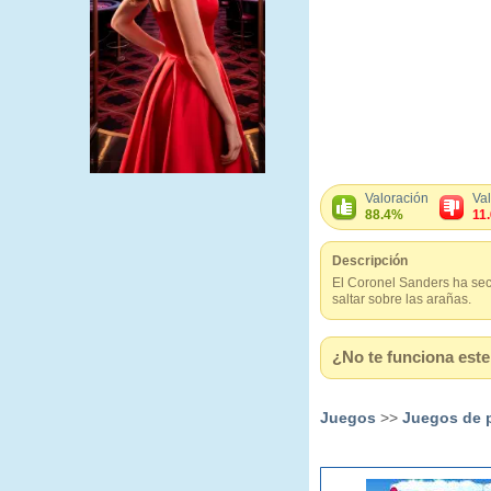
Valoración
Va
88.4%
11
Descripción
El Coronel Sanders ha sec
saltar sobre las arañas.
¿No te funciona este 
Juegos
>>
Juegos de 