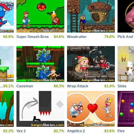
66.9%
Super Smash Bros
84.6%
Woodcutter
79.8%
Pick And
super chicken sisters
89.1%
Caveman
86.3%
Wrap Attack
81.9%
Sinta
82.3%
Vex 2
82.7%
Angelico 2
83.6%
Five