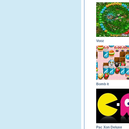
Vooz
Bomb it
Pac Xon Deluxe