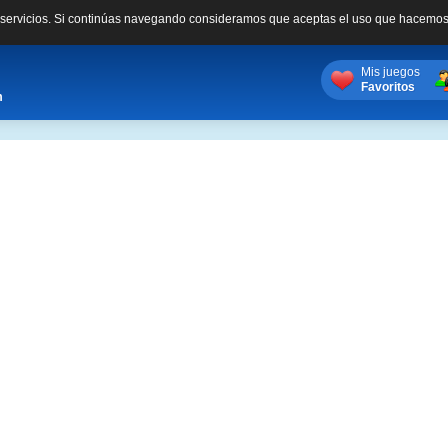
s servicios. Si continúas navegando consideramos que aceptas el uso que hacemos
Mis juegos
Favoritos
m