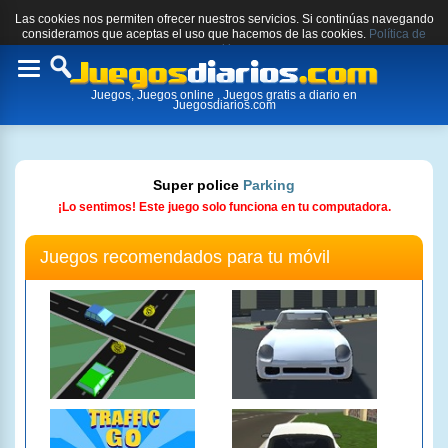
Las cookies nos permiten ofrecer nuestros servicios. Si continúas navegando
consideramos que aceptas el uso que hacemos de las cookies.
Política de
cookies.
Toggle
Juegos, Juegos online , Juegos gratis a diario en
navigation
Juegosdiarios.com
Super police
Parking
¡Lo sentimos! Este juego solo funciona en tu computadora.
Juegos recomendados para tu móvil