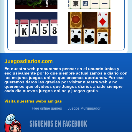
Juegosdiarios.com
En nuestra web procuramos pensar en el usuario única y
esclusivamente por lo que siempre actualizamos a diario con
los mejores juegos online que creemos oportunos. Por eso
queremos daros las gracias por visitar nuestra web y no
queremos que olvideos que Juegos diarios añade siempre
cada día nuevos juegos online y juegos gratis.
Visita nuestras webs amigas
Free online games
Juegos Multijugador