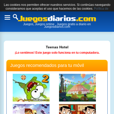
Las cookies nos permiten ofrecer nuestros servicios. Si continúas navegando
consideramos que aceptas el uso que hacemos de las cookies.
Política de
cookies.
Toggle
Juegos, Juegos online , Juegos gratis a diario en
navigation
Juegosdiarios.com
Teenas Hotel
¡Lo sentimos! Este juego solo funciona en tu computadora.
Juegos recomendados para tu móvil