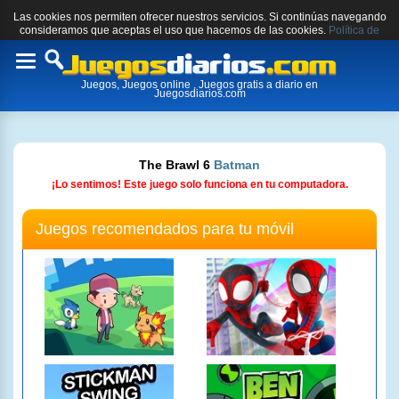
Las cookies nos permiten ofrecer nuestros servicios. Si continúas navegando
consideramos que aceptas el uso que hacemos de las cookies.
Política de
cookies.
Toggle
Juegos, Juegos online , Juegos gratis a diario en
navigation
Juegosdiarios.com
The Brawl 6
Batman
¡Lo sentimos! Este juego solo funciona en tu computadora.
Juegos recomendados para tu móvil