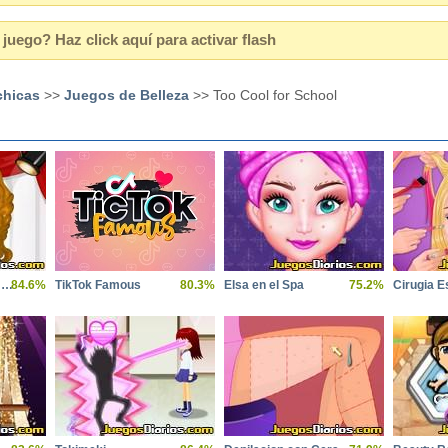
juego? Haz click aquí para activar flash
chicas
>>
Juegos de Belleza
>> Too Cool for School
Miss Universe Prep Makeover
84.6%
TikTok Famous
80.3%
Elsa en el Spa
75.2%
Cirugia Es