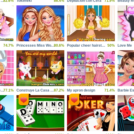
Paris Fashion Week Makeover
82.6%
Tokimeki
86.4%
Depilacion con Cera
71.9%
Beauty R
74.7%
Princesses Miss World Challenge
80.6%
Popular cheer hairstyles
50%
Love Me
Hollywood Party Prep Facial
77.1%
Construye La Casa de Mary
87.2%
My apron design
71.4%