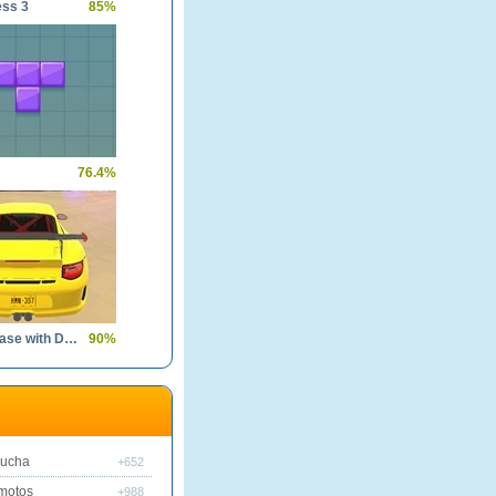
ess 3
85%
76.4%
Police Chase with Destruction
90%
lucha
+652
motos
+988