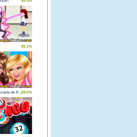
esort
85.5%
85.1%
Barbie Escuela de Princesas
69.5%