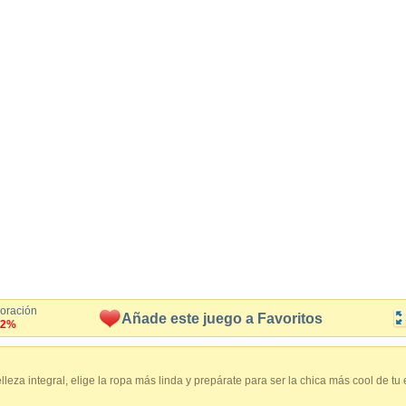
loración
Añade este juego a Favoritos
.2%
leza integral, elige la ropa más linda y prepárate para ser la chica más cool de tu