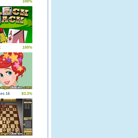
100%
k
100%
ces 16
83.3%