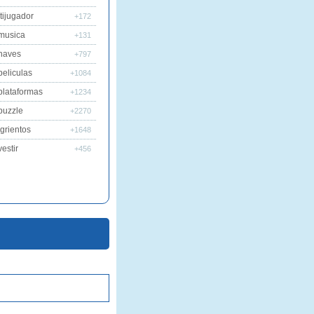
tijugador
+172
musica
+131
naves
+797
peliculas
+1084
plataformas
+1234
puzzle
+2270
grientos
+1648
estir
+456