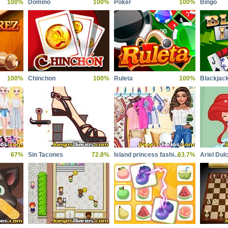
100%
Dominó
100%
Poker
100%
Bingo
100%
Chinchon
100%
Ruleta
100%
Blackjac
67%
Sin Tacones
72.8%
Island princess fashion blogging
63.7%
Ariel Dul