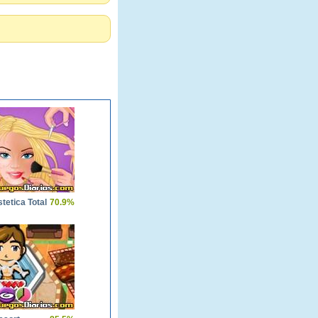
tetica Total
70.9%