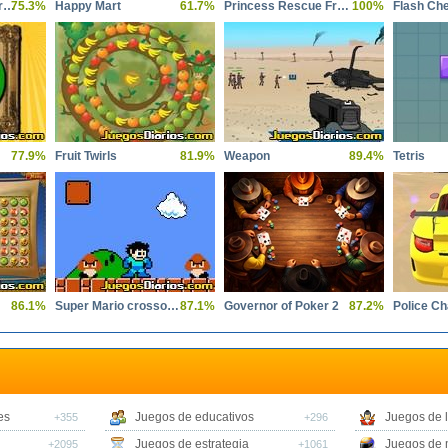
Baby Talking Tom Great Makeover
75.3%
Happy Mart
61.7%
Princess Rescue Fruit Connect
100%
Flash Ch
77.9%
Fruit Twirls
81.9%
Weapon
89.4%
Tetris
86.1%
Super Mario crossover
87.1%
Governor of Poker 2
87.2%
es
Juegos de educativos
Juegos de 
+355
+296
Juegos de estrategia
Juegos de 
+2095
+1061