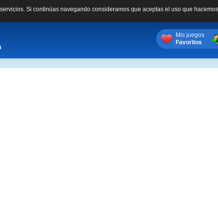
s servicios. Si continúas navegando consideramos que aceptas el uso que hacemos
Mis juegos
Favoritos
m