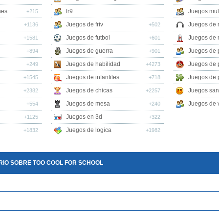
nes
fr9
Juegos mul
+215
Juegos de friv
Juegos de 
+1136
+502
Juegos de futbol
Juegos de 
+1581
+601
Juegos de guerra
Juegos de 
+894
+901
Juegos de habilidad
Juegos de 
+249
+4273
Juegos de infantiles
Juegos de 
+1545
+718
Juegos de chicas
Juegos san
+2382
+2257
Juegos de mesa
Juegos de v
+554
+240
Juegos en 3d
+1125
+322
Juegos de logica
+1832
+1982
RIO SOBRE TOO COOL FOR SCHOOL