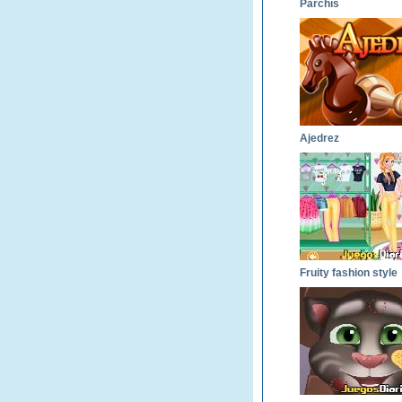
Parchís
Ajedrez
Fruity fashion style