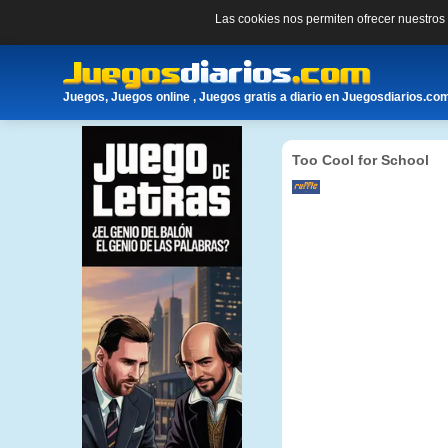
Las cookies nos permiten ofrecer nuestro
Juegos, Juegos online , Juegos gratis a diario en Juegosdiarios.co
Too Cool for School