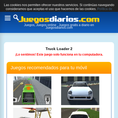
Las cookies nos permiten ofrecer nuestros servicios. Si continúas navegando
consideramos que aceptas el uso que hacemos de las cookies.
Política de
cookies.
Toggle
Juegos, Juegos online , Juegos gratis a diario en
navigation
Juegosdiarios.com
Truck Loader 2
¡Lo sentimos! Este juego solo funciona en tu computadora.
Juegos recomendados para tu móvil