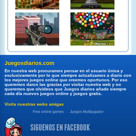
Juegosdiarios.com
En nuestra web procuramos pensar en el usuario única y
esclusivamente por lo que siempre actualizamos a diario con
los mejores juegos online que creemos oportunos. Por eso
queremos daros las gracias por visitar nuestra web y no
queremos que olvideos que Juegos diarios añade siempre
cada día nuevos juegos online y juegos gratis.
Visita nuestras webs amigas
Free online games
Juegos Multijugador