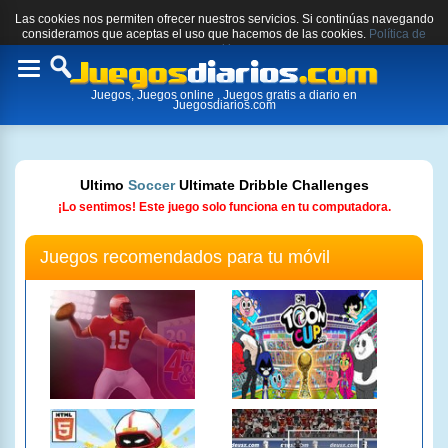
Las cookies nos permiten ofrecer nuestros servicios. Si continúas navegando
consideramos que aceptas el uso que hacemos de las cookies.
Política de
cookies.
Toggle
Juegos, Juegos online , Juegos gratis a diario en
navigation
Juegosdiarios.com
Ultimo
Soccer
Ultimate Dribble Challenges
¡Lo sentimos! Este juego solo funciona en tu computadora.
Juegos recomendados para tu móvil