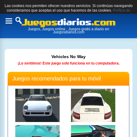
Las cookies nos permiten ofrecer nuestros servicios. Si continúas navegando
consideramos que aceptas el uso que hacemos de las cookies.
Política de
cookies.
Toggle
Juegos, Juegos online , Juegos gratis a diario en
navigation
Juegosdiarios.com
Vehicles No Way
¡Lo sentimos! Este juego solo funciona en tu computadora.
Juegos recomendados para tu móvil