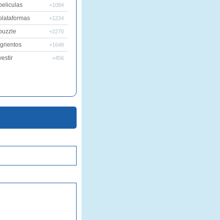
peliculas
+1084
plataformas
+1234
puzzle
+2270
grientos
+1648
estir
+456