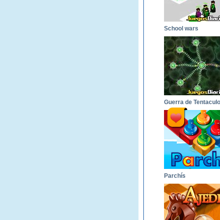
School wars
Parchís