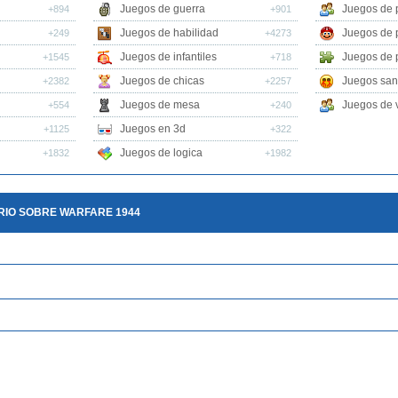
Juegos de guerra
Juegos de 
+894
+901
Juegos de habilidad
Juegos de 
+249
+4273
Juegos de infantiles
Juegos de 
+1545
+718
Juegos de chicas
Juegos san
+2382
+2257
Juegos de mesa
Juegos de v
+554
+240
Juegos en 3d
+1125
+322
Juegos de logica
+1832
+1982
RIO SOBRE WARFARE 1944