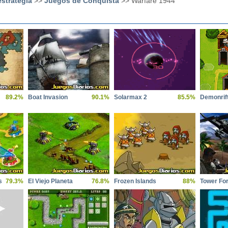
strategia
>>
Juegos de Conquista
>> Warfare 1944
89.2%
Boat Invasion
90.1%
Solarmax 2
85.5%
Demonrif
s
79.3%
El Viejo Planeta
76.8%
Frozen Islands
88%
Tower Fo