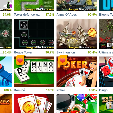
94.6%
Tower defence war
87.9%
Army Of Ages
90.9%
Guerra de Tentaculos 2
80.4%
Rogue Tower
96.7%
Sky invasion
90.4%
Ultimate 
100%
Dominó
100%
Poker
100%
Bingo