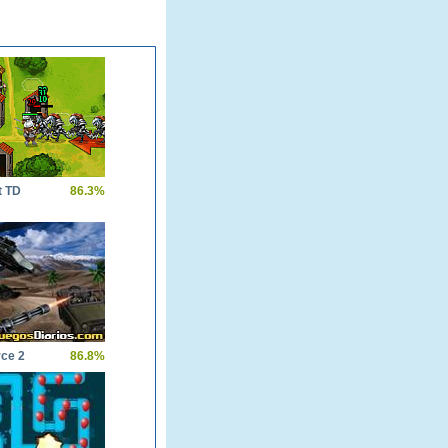
t TD
86.3%
rce 2
86.8%