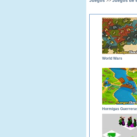
Juegos
>>
Juegos de e
World Wars
Hormigas Guerrera