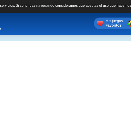
s servicios. Si continúas navegando consideramos que aceptas el uso que hacemos
Mis juegos
Favoritos
m