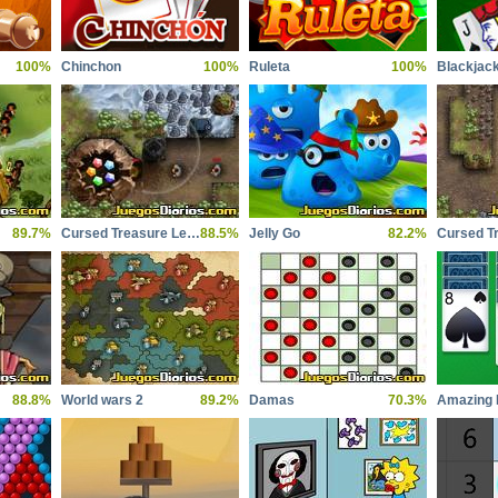
100%
Chinchon
100%
Ruleta
100%
Blackjac
89.7%
Cursed Treasure Level Pack
88.5%
Jelly Go
82.2%
Cursed T
88.8%
World wars 2
89.2%
Damas
70.3%