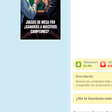
Valoración
Va
93.4%
6.
Descripción
Revive los combates más 
conquistar las posiciones
¿No te funciona este 