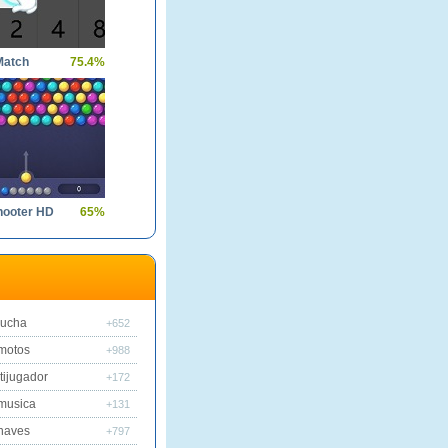
Match
75.4%
hooter HD
65%
lucha
+652
motos
+988
tijugador
+172
musica
+131
naves
+797