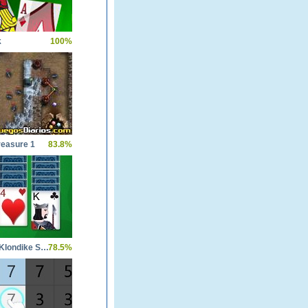
k
100%
reasure 1
83.8%
Amazing Klondike Solitaire
78.5%