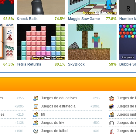
93.5%
Knock Balls
74.5%
Maggie Saw Game
77.8%
Number 
64.3%
Tetris Returns
80.1%
SkyBlock
59%
Bubble S
es
Juegos de educativos
Juegos de 
+355
+296
Juegos de estrategia
Juegos de 
+2095
+1061
nes
fr9
Juegos mul
+215
Juegos de friv
Juegos de 
+1136
+502
Juegos de futbol
Juegos de 
+1581
+601