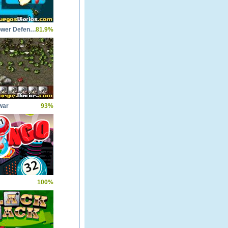
Bloons Tower Defence 3
81.9%
war
93%
100%