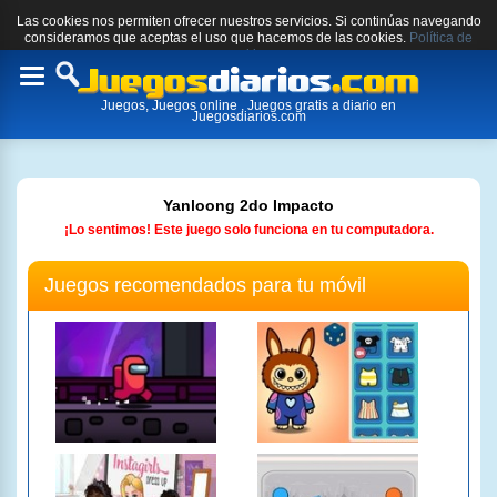
Las cookies nos permiten ofrecer nuestros servicios. Si continúas navegando
consideramos que aceptas el uso que hacemos de las cookies.
Política de
cookies.
Toggle
Juegos, Juegos online , Juegos gratis a diario en
navigation
Juegosdiarios.com
Yanloong 2do Impacto
¡Lo sentimos! Este juego solo funciona en tu computadora.
Juegos recomendados para tu móvil