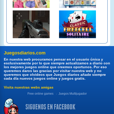
Juegosdiarios.com
En nuestra web procuramos pensar en el usuario única y
esclusivamente por lo que siempre actualizamos a diario con
los mejores juegos online que creemos oportunos. Por eso
queremos daros las gracias por visitar nuestra web y no
queremos que olvideos que Juegos diarios añade siempre
cada día nuevos juegos online y juegos gratis.
Visita nuestras webs amigas
Free online games
Juegos Multijugador