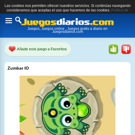
Las cookies nos permiten ofrecer nuestros servicios. Si continúas navegando
consideramos que aceptas el uso que hacemos de las cookies.
Política de
cookies.
Toggle
Juegos, Juegos online , Juegos gratis a diario en
navigation
Juegosdiarios.com
Añade este juego a Favoritos
Zumbar IO