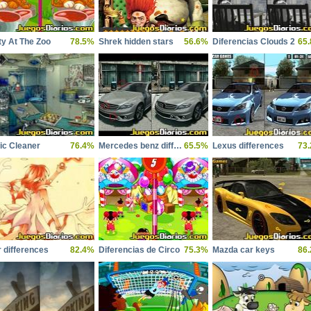
ty At The Zoo
78.5%
Shrek hidden stars
56.6%
Diferencias Clouds 2
65
nic Cleaner
76.4%
Mercedes benz differences
65.5%
Lexus differences
73
r differences
82.4%
Diferencias de Circo
75.3%
Mazda car keys
86