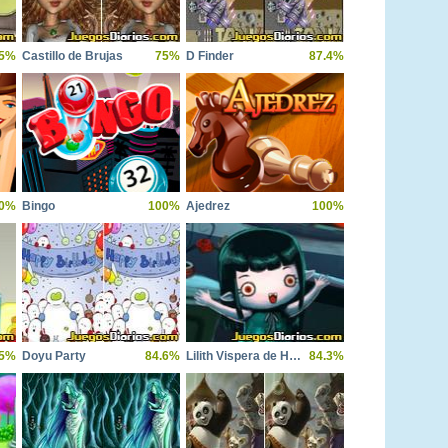
.5%
Castillo de Brujas
75%
D Finder
87.4%
0%
Bingo
100%
Ajedrez
100%
.5%
Doyu Party
84.6%
Lilith Vispera de Halloween
84.3%