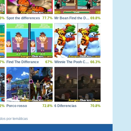
.3%
Spot the differences
77.7%
Mr Bean Find the Differences
69.8%
7%
Find The Differance
67%
Winnie The Pooh Christmas Day
66.3%
.2%
Porco rosso
72.8%
6 Diferencias
70.8%
ídos por temáticas