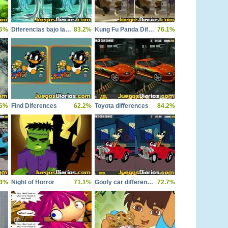
.6%
Diferencias bajo la Luna
83.2%
Kung Fu Panda Diferencias
76.1%
.6%
Find Diferences
62.2%
Toyota differences
84.2%
.3%
Night of Horror
71.1%
Goofy car differences
72.7%