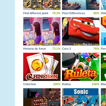
Find different point
70.3%
Pixel Differences
90%
Dif
Historia de Amor
73.1%
Cars 2
76%
Par
Chinchon
100%
Ruleta
100%
Bla