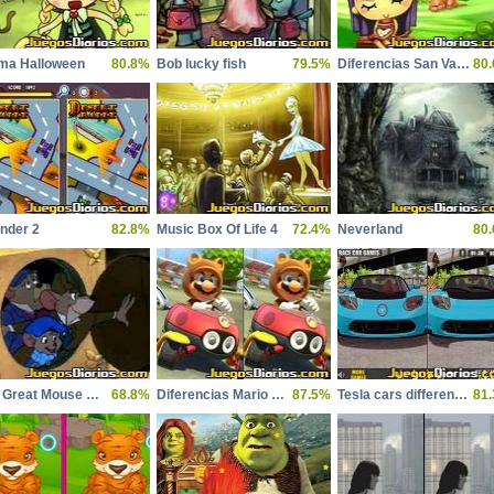
a Halloween
80.8%
Bob lucky fish
79.5%
Diferencias San Valentin
80
inder 2
82.8%
Music Box Of Life 4
72.4%
Neverland
80
The Great Mouse Detective
68.8%
Diferencias Mario Car
87.5%
Tesla cars differences
81