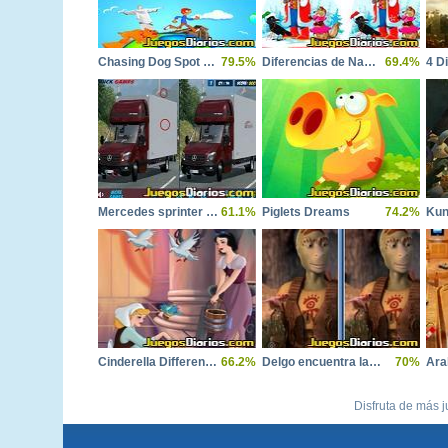
Chasing Dog Spot The Difference
79.5%
Diferencias de Navidad
69.4%
4 D
Mercedes sprinter differences
61.1%
Piglets Dreams
74.2%
Cinderella Difference
66.2%
Delgo encuentra las diferencias
70%
Ara
Disfruta de más j