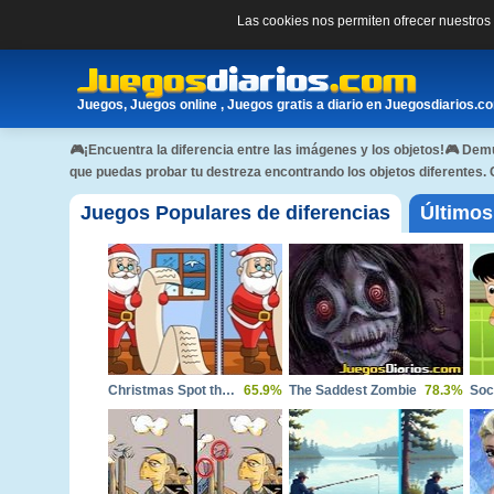
Las cookies nos permiten ofrecer nuestro
Juegos, Juegos online , Juegos gratis a diario en Juegosdiarios.c
🎮¡Encuentra la diferencia entre las imágenes y los objetos!🎮 Demu
que puedas probar tu destreza encontrando los objetos diferentes. 
Juegos Populares de diferencias
Últimos
Christmas Spot the Difference
65.9%
The Saddest Zombie
78.3%
Soc