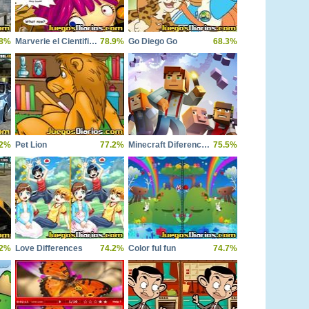
.8%
Marverie el Cientifico Loco
78.9%
Go Diego Go
68.3%
.2%
Pet Lion
77.2%
Minecraft Diferencias
75.5%
.2%
Love Differences
74.2%
Color ful fun
74.7%