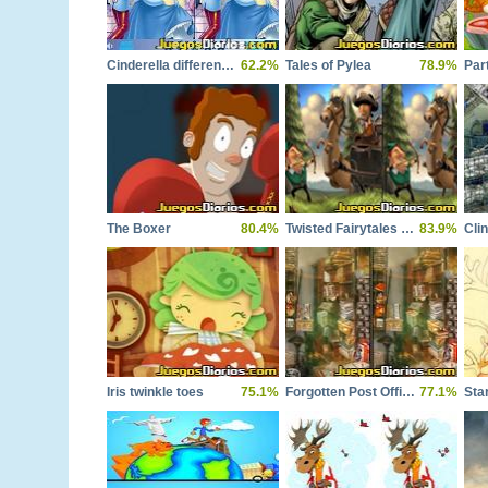
Cinderella differences
62.2%
Tales of Pylea
78.9%
Par
The Boxer
80.4%
Twisted Fairytales Robin Hood
83.9%
Cli
Iris twinkle toes
75.1%
Forgotten Post Office
77.1%
Sta