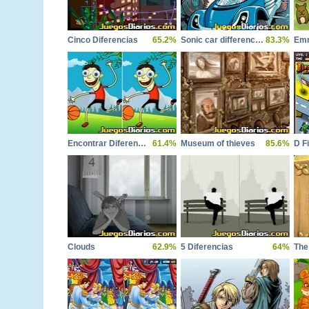
Cinco Diferencias
65.2%
Sonic car differences
83.3%
Emm
Encontrar Diferencias
61.4%
Museum of thieves
85.6%
D F
Clouds
62.9%
5 Diferencias
64%