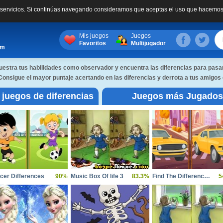
s servicios. Si continúas navegando consideramos que aceptas el uso que hacemos
Mis juegos
Juegos
Favoritos
Multijugador
om
estra tus habilidades como observador y encuentra las diferencias para pasar a
Consigue el mayor puntaje acertando en las diferencias y derrota a tus amigos
 juegos de diferencias
Juegos más Jugados
diferencias
cer Differences
90%
Music Box Of life 3
83.3%
Find The Differences Cars
5