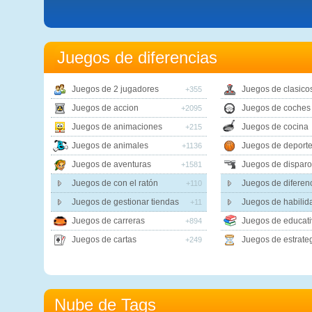
Juegos de diferencias
Juegos de 2 jugadores
Juegos de clasico
+355
Juegos de accion
Juegos de coches
+2095
Juegos de animaciones
Juegos de cocina
+215
Juegos de animales
Juegos de deport
+1136
Juegos de aventuras
Juegos de disparo
+1581
Juegos de con el ratón
Juegos de diferen
+110
Juegos de gestionar tiendas
Juegos de habilida
+11
Juegos de carreras
Juegos de educati
+894
Juegos de cartas
Juegos de estrate
+249
Nube de Tags