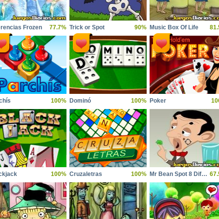
erencias Frozen
77.7%
Trick or Spot
90%
Music Box Of Life
81
chís
100%
Dominó
100%
Poker
10
ckjack
100%
Cruzaletras
100%
Mr Bean Spot 8 Difference
67