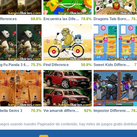
ifferences
68.6%
Encuentra las Diferencias World Cup
78.8%
Dragons Tale Born in a barn
78
Kung Fu Panda 3 6 Diff
75.3%
Find Diference
50.9%
Sweet Kids Differences
7
bella Gems 3
70.3%
Vw amarok differences
92%
Impostor Differences
78
uegos usando nuestro Paginador de contenido, hay miles de juegos gratis distribu