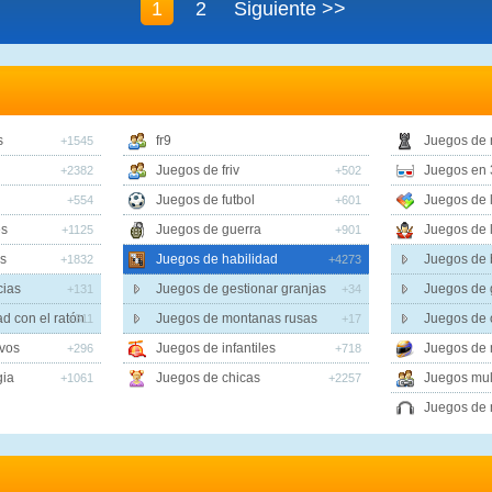
1
2
Siguiente >>
s
fr9
Juegos de
+1545
Juegos de friv
Juegos en 
+2382
+502
Juegos de futbol
Juegos de 
+554
+601
es
Juegos de guerra
Juegos de 
+1125
+901
s
Juegos de habilidad
Juegos de
+1832
+4273
cias
Juegos de gestionar granjas
Juegos de 
+131
+34
d con el ratón
Juegos de montanas rusas
Juegos de 
+311
+17
vos
Juegos de infantiles
Juegos de 
+296
+718
gia
Juegos de chicas
Juegos mul
+1061
+2257
Juegos de 