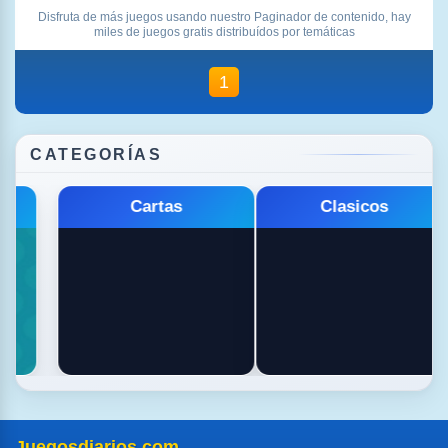
Disfruta de más juegos usando nuestro Paginador de contenido, hay
miles de juegos gratis distribuídos por temáticas
1
CATEGORÍAS
Cartas
Clasicos
Juegosdiarios.com