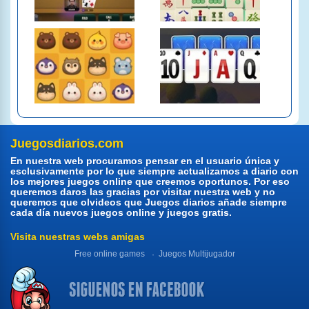
Juegosdiarios.com
En nuestra web procuramos pensar en el usuario única y
esclusivamente por lo que siempre actualizamos a diario con
los mejores juegos online que creemos oportunos. Por eso
queremos daros las gracias por visitar nuestra web y no
queremos que olvideos que Juegos diarios añade siempre
cada día nuevos juegos online y juegos gratis.
Visita nuestras webs amigas
Free online games
Juegos Multijugador