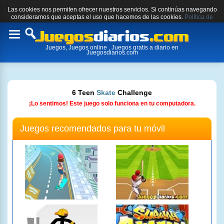
Las cookies nos permiten ofrecer nuestros servicios. Si continúas navegando
consideramos que aceptas el uso que hacemos de las cookies.
Política de
cookies.
Toggle
Juegos, Juegos online , Juegos gratis a diario en
navigation
Juegosdiarios.com
6 Teen
Skate
Challenge
¡Lo sentimos! Este juego solo funciona en tu computadora.
Juegos recomendados para tu móvil