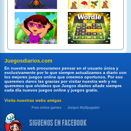
Juegosdiarios.com
En nuestra web procuramos pensar en el usuario única y
esclusivamente por lo que siempre actualizamos a diario con
los mejores juegos online que creemos oportunos. Por eso
queremos daros las gracias por visitar nuestra web y no
queremos que olvideos que Juegos diarios añade siempre
cada día nuevos juegos online y juegos gratis.
Visita nuestras webs amigas
Free online games
Juegos Multijugador