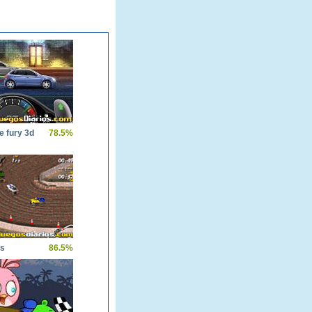
e fury 3d
78.5%
rs
86.5%