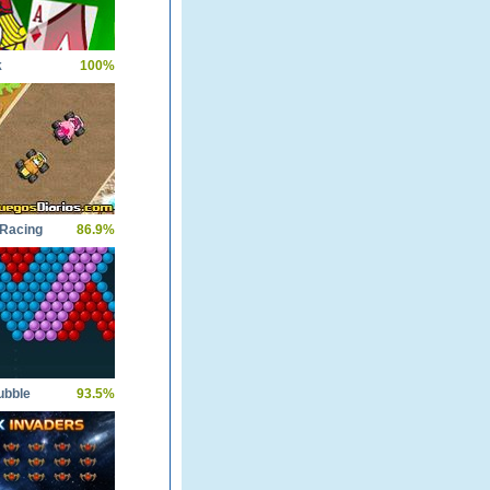
k
100%
Racing
86.9%
ubble
93.5%