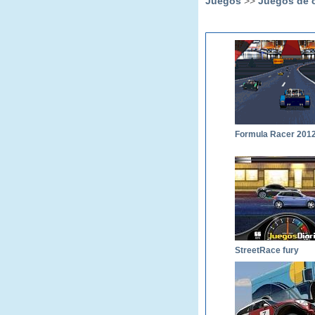
Juegos
>>
Juegos de c
Formula Racer 201
StreetRace fury