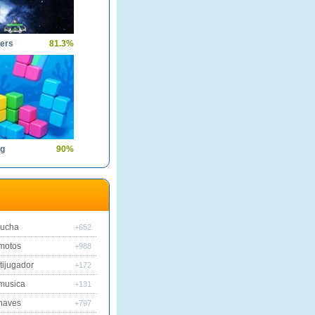
ders
81.3%
ng
90%
lucha
+652
motos
+988
tijugador
+172
musica
+131
naves
+797