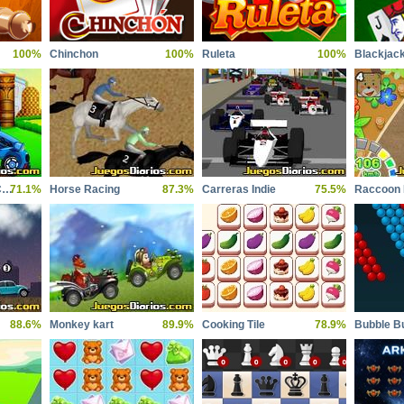
100%
Chinchon
100%
Ruleta
100%
Blackjac
Sonic Carreras de Coches
71.1%
Horse Racing
87.3%
Carreras Indie
75.5%
Raccoon 
88.6%
Monkey kart
89.9%
Cooking Tile
78.9%
Bubble B