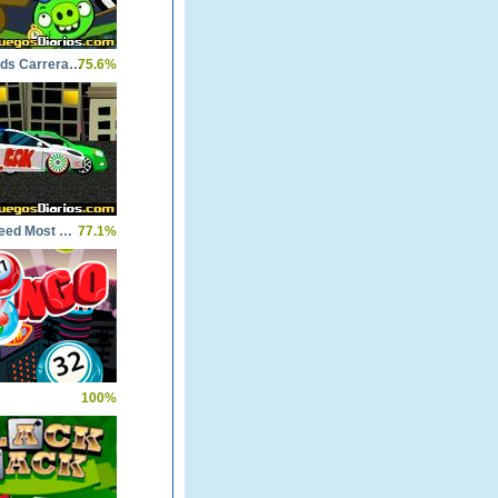
Angry Birds Carrera Loca
75.6%
Fast 2 Speed Most Wanted
77.1%
100%