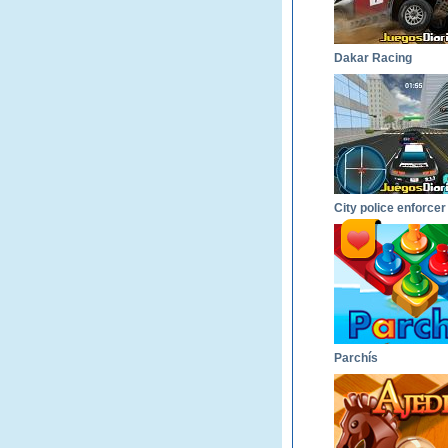
Dakar Racing
City police enforcer
Parchís