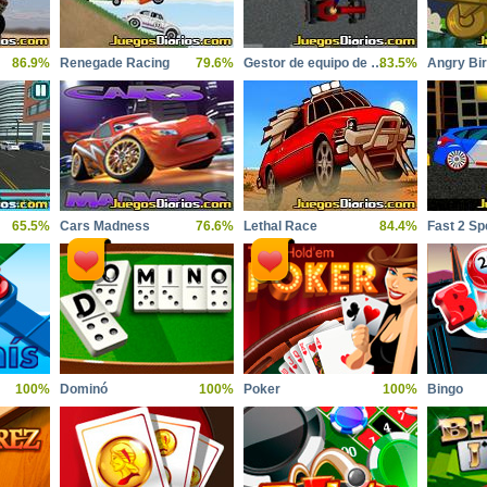
86.9%
Renegade Racing
79.6%
Gestor de equipo de carreras
83.5%
65.5%
Cars Madness
76.6%
Lethal Race
84.4%
100%
Dominó
100%
Poker
100%
Bingo