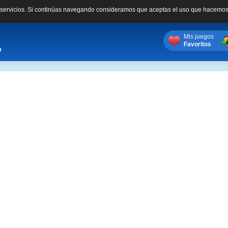
s servicios. Si continúas navegando consideramos que aceptas el uso que hacemos
Mis juegos
Favoritos
m