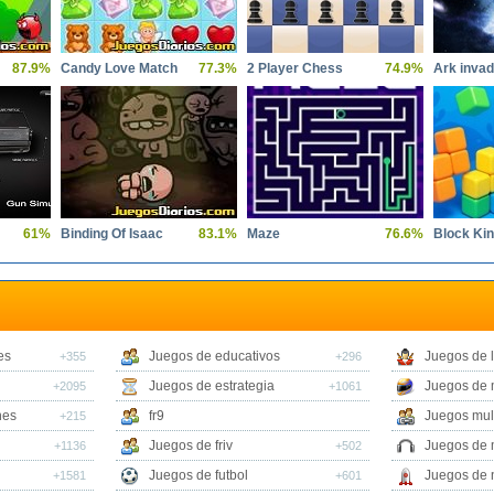
87.9%
Candy Love Match
77.3%
2 Player Chess
74.9%
Ark inva
61%
Binding Of Isaac
83.1%
Maze
76.6%
Block Ki
es
Juegos de educativos
Juegos de 
+355
+296
Juegos de estrategia
Juegos de 
+2095
+1061
nes
fr9
Juegos mul
+215
Juegos de friv
Juegos de 
+1136
+502
Juegos de futbol
Juegos de 
+1581
+601