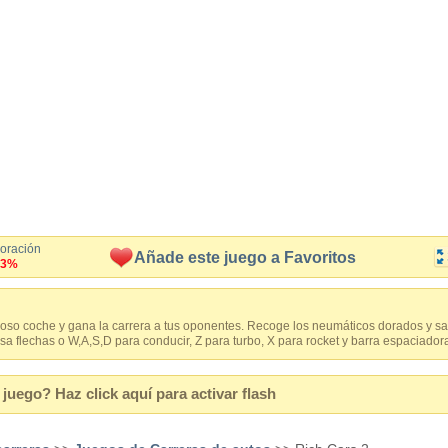
loración
Añade este juego a Favoritos
.3%
ujoso coche y gana la carrera a tus oponentes. Recoge los neumáticos dorados y salt
sa flechas o W,A,S,D para conducir, Z para turbo, X para rocket y barra espaciadora
juego? Haz click aquí para activar flash