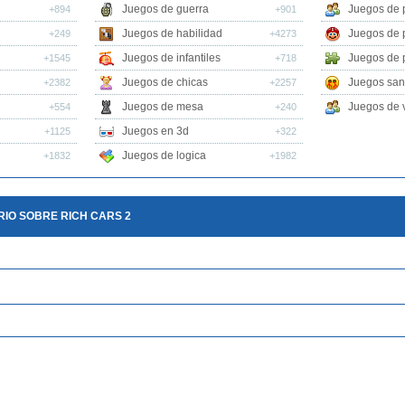
Juegos de guerra
Juegos de 
+894
+901
Juegos de habilidad
Juegos de 
+249
+4273
Juegos de infantiles
Juegos de 
+1545
+718
Juegos de chicas
Juegos san
+2382
+2257
Juegos de mesa
Juegos de v
+554
+240
Juegos en 3d
+1125
+322
Juegos de logica
+1832
+1982
IO SOBRE RICH CARS 2