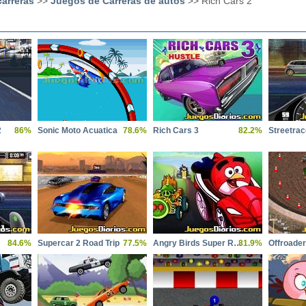
arreras
>>
Juegos de Carreras de autos
>> Rich Cars 2
2
86%
Sonic Moto Acuatica
78.6%
Rich Cars 3
82.2%
Streetrac
84.6%
Supercar 2 Road Trip
77.5%
Angry Birds Super Race
81.9%
Offroade