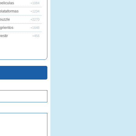
peliculas
+1084
plataformas
+1234
puzzle
+2270
grientos
+1648
estir
+456