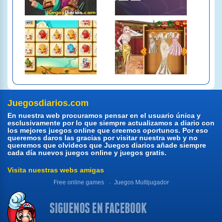
Juegosdiarios.com
En nuestra web procuramos pensar en el usuario única y
esclusivamente por lo que siempre actualizamos a diario con
los mejores juegos online que creemos oportunos. Por eso
queremos daros las gracias por visitar nuestra web y no
queremos que olvideos que Juegos diarios añade siempre
cada día nuevos juegos online y juegos gratis.
Visita nuestras webs amigas
Free online games
Juegos Multijugador