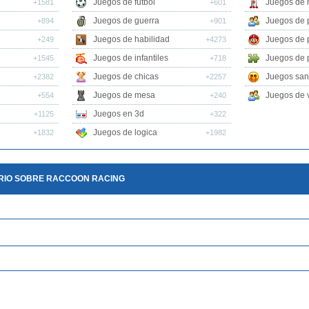
Juegos de futbol
Juegos de 
+1581
+601
Juegos de guerra
Juegos de 
+894
+901
Juegos de habilidad
Juegos de 
+249
+4273
Juegos de infantiles
Juegos de 
+1545
+718
Juegos de chicas
Juegos san
+2382
+2257
Juegos de mesa
Juegos de v
+554
+240
Juegos en 3d
+1125
+322
Juegos de logica
+1832
+1982
RIO SOBRE RACCOON RACING