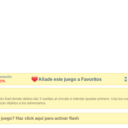
loración
Añade este juego a Favoritos
.1%
io Kart donde debes dar 3 vueltas al circuito e intentar quedar primero. Usa los cur
zar objetos a tus adversarios.
juego? Haz click aquí para activar flash