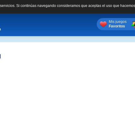
s servicios. Si continúas navegando consideramos que aceptas el uso que hacemos
Mis juegos
Favoritos
m