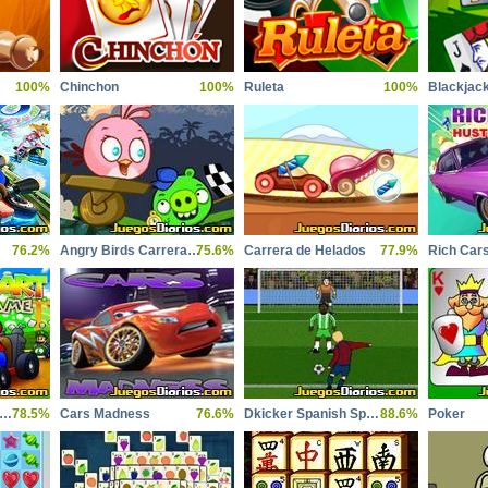
100%
Chinchon
100%
Ruleta
100%
Blackjac
76.2%
Angry Birds Carrera Loca
75.6%
Carrera de Helados
77.9%
Rich Cars
ario Kart Flash Game
78.5%
Cars Madness
76.6%
Dkicker Spanish Special
88.6%
Poker