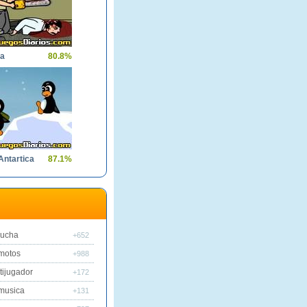
ra
80.8%
Antartica
87.1%
lucha
+652
motos
+988
tijugador
+172
musica
+131