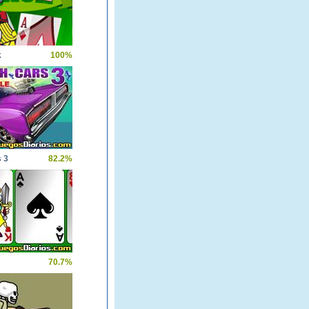
k
100%
 3
82.2%
70.7%