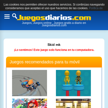
Las cookies nos permiten ofrecer nuestros servicios. Si continúas navegando
consideramos que aceptas el uso que hacemos de las cookies.
Política de
cookies.
Toggle
Juegos, Juegos online , Juegos gratis a diario en
navigation
Juegosdiarios.com
Skid mk
¡Lo sentimos! Este juego solo funciona en tu computadora.
Juegos recomendados para tu móvil