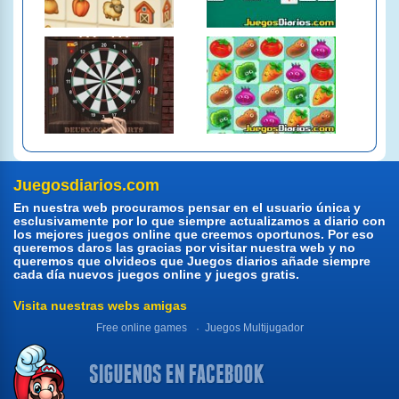
Juegosdiarios.com
En nuestra web procuramos pensar en el usuario única y
esclusivamente por lo que siempre actualizamos a diario con
los mejores juegos online que creemos oportunos. Por eso
queremos daros las gracias por visitar nuestra web y no
queremos que olvideos que Juegos diarios añade siempre
cada día nuevos juegos online y juegos gratis.
Visita nuestras webs amigas
Free online games
Juegos Multijugador