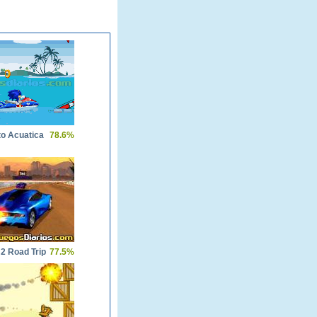
to Acuatica
78.6%
2 Road Trip
77.5%