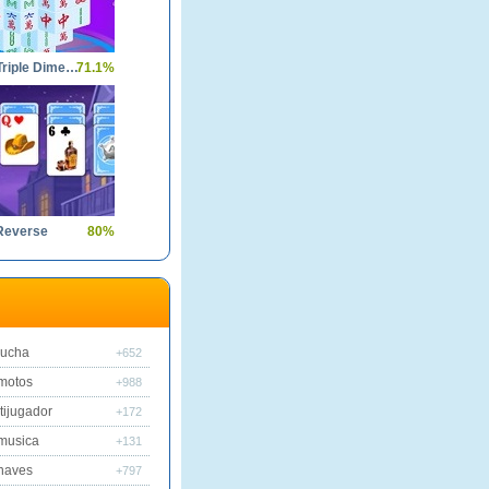
Mahjong Triple Dimensions
71.1%
 Reverse
80%
lucha
+652
motos
+988
tijugador
+172
musica
+131
naves
+797