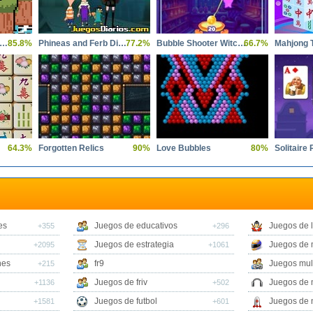
er Mario Land 2 DX 6 Golden Coins
85.8%
Phineas and Ferb Dimension of Dooom
77.2%
Bubble Shooter Witch Tower
66.7%
64.3%
Forgotten Relics
90%
Love Bubbles
80%
Solitaire
es
Juegos de educativos
Juegos de 
+355
+296
Juegos de estrategia
Juegos de 
+2095
+1061
nes
fr9
Juegos mul
+215
Juegos de friv
Juegos de 
+1136
+502
Juegos de futbol
Juegos de 
+1581
+601