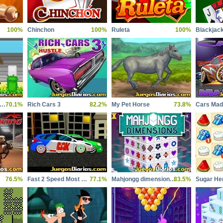
100%
Chinchon
100%
Ruleta
100%
Blackjac
orse Jumping Champs
70.1%
Rich Cars 3
82.2%
My Pet Horse
73.8%
Cars Ma
76.5%
Fast 2 Speed Most Wanted
77.1%
Mahjongg dimensions 900 seconds
83.5%
Sugar He