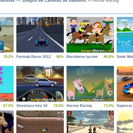
arreras
>>
Juegos de Carreras de caballos
>> Horse Racing
78.2%
Formula Racer 2012
86%
Racehorse tycoon
86.8%
Sonic Mo
67.5%
Streetrace fury 3d
78.5%
Horsey Racing
73.4%
Supercar 