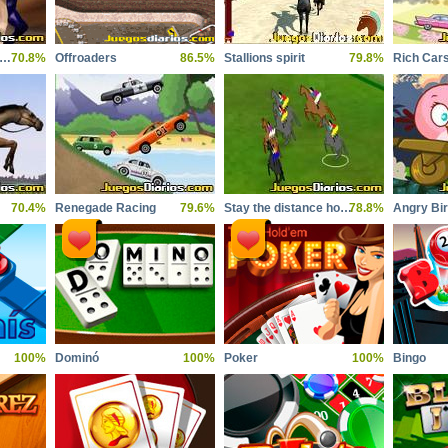
njoyable Horse Racing
70.8%
Offroaders
86.5%
Stallions spirit
79.8%
Rich Cars
70.4%
Renegade Racing
79.6%
Stay the distance horse racing
78.8%
100%
Dominó
100%
Poker
100%
Bingo