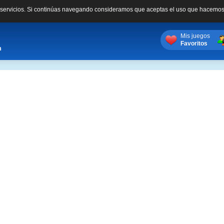
s servicios. Si continúas navegando consideramos que aceptas el uso que hacemos
Mis juegos
Favoritos
m