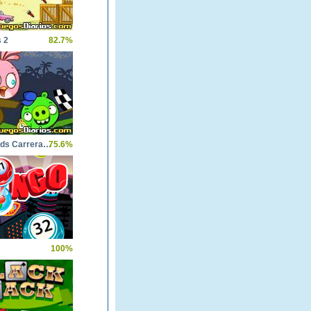
 2
82.7%
Angry Birds Carrera Loca
75.6%
100%