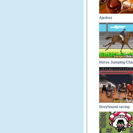
Ajedrez
H
Greyhound racing