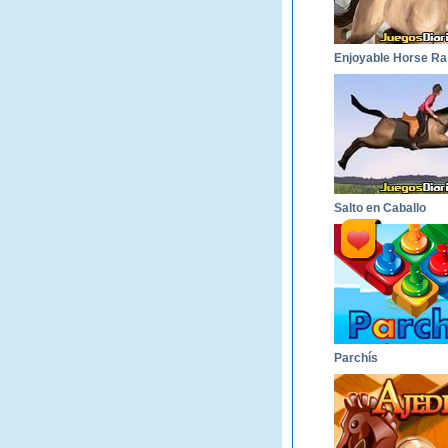
E
Salto en Caballo
Parchís