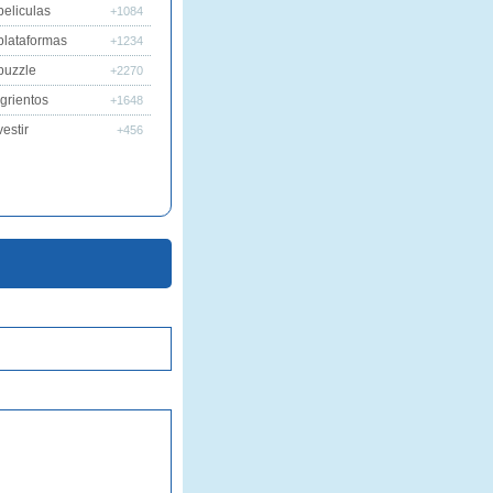
peliculas
+1084
plataformas
+1234
puzzle
+2270
grientos
+1648
estir
+456