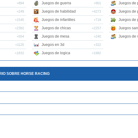
Juegos de guerra
Juegos de 
+894
+901
Juegos de habilidad
Juegos de 
+249
+4273
Juegos de infantiles
Juegos de 
+1545
+718
Juegos de chicas
Juegos san
+2382
+2257
Juegos de mesa
Juegos de v
+554
+240
Juegos en 3d
+1125
+322
Juegos de logica
+1832
+1982
RIO SOBRE HORSE RACING