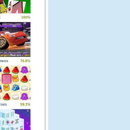
k
100%
dness
76.6%
roes
59.3%