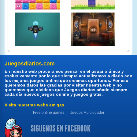
Juegosdiarios.com
En nuestra web procuramos pensar en el usuario única y
esclusivamente por lo que siempre actualizamos a diario con
los mejores juegos online que creemos oportunos. Por eso
queremos daros las gracias por visitar nuestra web y no
queremos que olvideos que Juegos diarios añade siempre
cada día nuevos juegos online y juegos gratis.
Visita nuestras webs amigas
Free online games
Juegos Multijugador