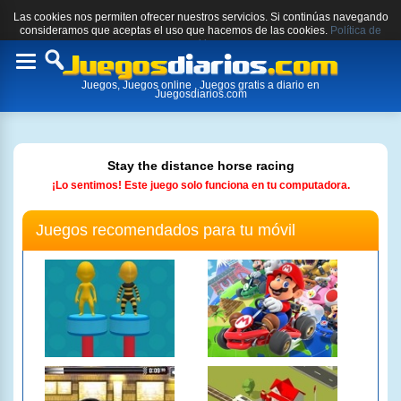
Las cookies nos permiten ofrecer nuestros servicios. Si continúas navegando
consideramos que aceptas el uso que hacemos de las cookies.
Política de
cookies.
Toggle
Juegos, Juegos online , Juegos gratis a diario en
navigation
Juegosdiarios.com
Stay the distance horse racing
¡Lo sentimos! Este juego solo funciona en tu computadora.
Juegos recomendados para tu móvil