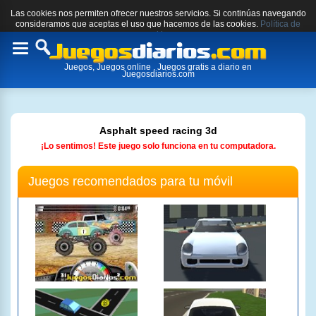
Las cookies nos permiten ofrecer nuestros servicios. Si continúas navegando
consideramos que aceptas el uso que hacemos de las cookies.
Política de
cookies.
Toggle
Juegos, Juegos online , Juegos gratis a diario en
navigation
Juegosdiarios.com
Asphalt speed racing 3d
¡Lo sentimos! Este juego solo funciona en tu computadora.
Juegos recomendados para tu móvil