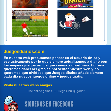
Juegosdiarios.com
En nuestra web procuramos pensar en el usuario única y
esclusivamente por lo que siempre actualizamos a diario con
los mejores juegos online que creemos oportunos. Por eso
queremos daros las gracias por visitar nuestra web y no
queremos que olvideos que Juegos diarios añade siempre
cada día nuevos juegos online y juegos gratis.
Visita nuestras webs amigas
Free online games
Juegos Multijugador