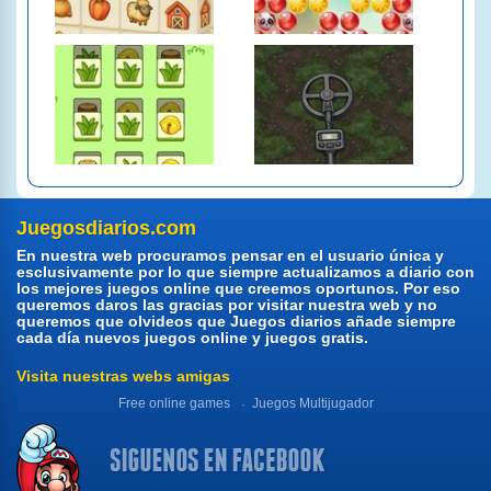
Juegosdiarios.com
En nuestra web procuramos pensar en el usuario única y
esclusivamente por lo que siempre actualizamos a diario con
los mejores juegos online que creemos oportunos. Por eso
queremos daros las gracias por visitar nuestra web y no
queremos que olvideos que Juegos diarios añade siempre
cada día nuevos juegos online y juegos gratis.
Visita nuestras webs amigas
Free online games
Juegos Multijugador