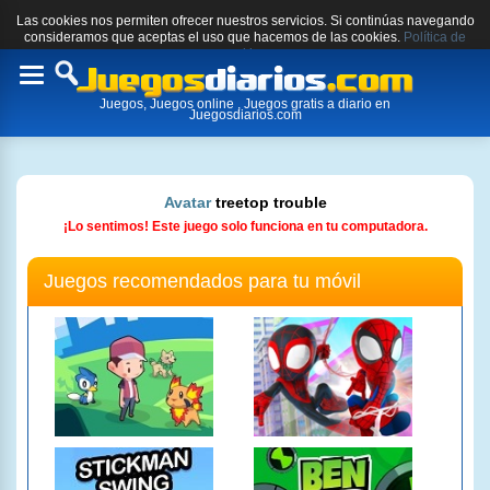
Las cookies nos permiten ofrecer nuestros servicios. Si continúas navegando
consideramos que aceptas el uso que hacemos de las cookies.
Política de
cookies.
Toggle
Juegos, Juegos online , Juegos gratis a diario en
navigation
Juegosdiarios.com
Avatar
treetop trouble
¡Lo sentimos! Este juego solo funciona en tu computadora.
Juegos recomendados para tu móvil