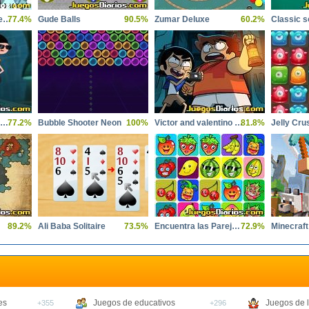
Smashing bots powerpuff girls
77.4%
Gude Balls
90.5%
Zumar Deluxe
60.2%
Classic so
Phineas and Ferb Dimension of Dooom
77.2%
Bubble Shooter Neon
100%
Victor and valentino taco terror
81.8%
Jelly Cru
89.2%
Ali Baba Solitaire
73.5%
Encuentra las Parejas Frutas
72.9%
Minecraft
es
Juegos de educativos
Juegos de 
+355
+296