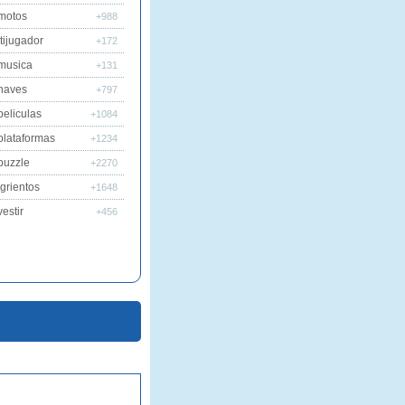
motos
+988
tijugador
+172
musica
+131
naves
+797
peliculas
+1084
plataformas
+1234
puzzle
+2270
grientos
+1648
estir
+456