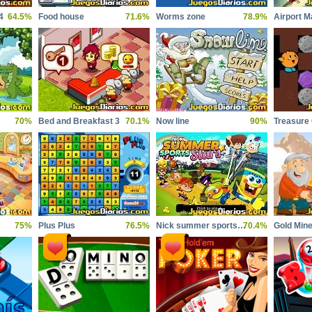
4
64.5%
Food house
71.6%
Worms zone
78.9%
Airport M
70%
Bed and Breakfast 3
70.1%
Now line
90%
Treasure
75%
Plus Plus
76.5%
Nick summer sports stars
70.4%