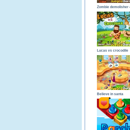
Zombie demolisher 
Lucas vs crocodile
Believe in santa