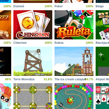
100%
Dominó
100%
Poker
100%
Bingo
100%
Chinchon
100%
Ruleta
100%
Blackjac
86%
Torre Movediza
51.6%
The ice cream catapult
64.7%
Airport 