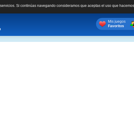
s servicios. Si continúas navegando consideramos que aceptas el uso que hacemos
Mis juegos
Favoritos
m