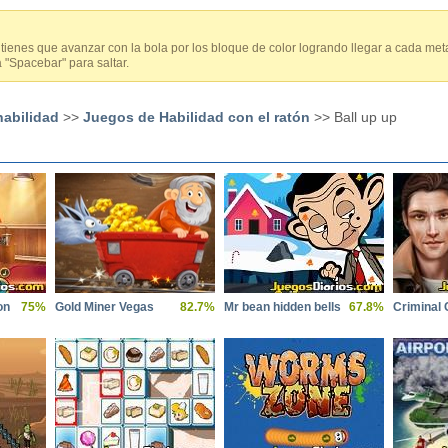
tienes que avanzar con la bola por los bloque de color logrando llegar a cada me
la "Spacebar" para saltar.
habilidad
>>
Juegos de Habilidad con el ratón
>> Ball up up
on
75%
Gold Miner Vegas
82.7%
Mr bean hidden bells
67.8%
Criminal