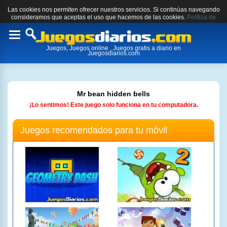
Las cookies nos permiten ofrecer nuestros servicios. Si continúas navegando
consideramos que aceptas el uso que hacemos de las cookies.
Política de
cookies.
Toggle
Juegos, Juegos online , Juegos gratis a diario en
navigation
Juegosdiarios.com
Mr bean hidden bells
¡Lo sentimos! Este juego solo funciona en tu computadora.
Juegos recomendados para tu móvil