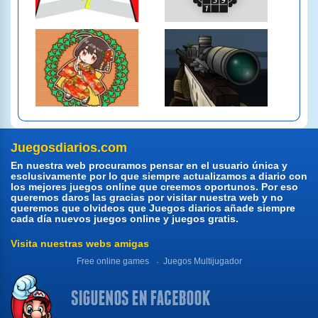
Juegosdiarios.com
En nuestra web procuramos pensar en el usuario única y
esclusivamente por lo que siempre actualizamos a diario con
los mejores juegos online que creemos oportunos. Por eso
queremos daros las gracias por visitar nuestra web y no
queremos que olvideos que Juegos diarios añade siempre
cada día nuevos juegos online y juegos gratis.
Visita nuestras webs amigas
Free online games
Juegos Multijugador