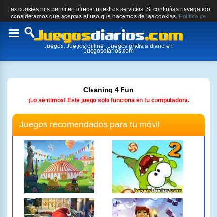
Las cookies nos permiten ofrecer nuestros servicios. Si continúas navegando
consideramos que aceptas el uso que hacemos de las cookies.
Política de
cookies.
Toggle
Juegos, Juegos online , Juegos gratis a diario en
navigation
Juegosdiarios.com
Cleaning 4 Fun
¡Lo sentimos! Este juego solo funciona en tu computadora.
Juegos recomendados para tu móvil