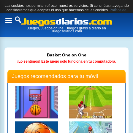
Las cookies nos permiten ofrecer nuestros servicios. Si continúas navegando
consideramos que aceptas el uso que hacemos de las cookies.
Política de
cookies.
Toggle
Juegos, Juegos online , Juegos gratis a diario en
navigation
Juegosdiarios.com
Basket One on One
¡Lo sentimos! Este juego solo funciona en tu computadora.
Juegos recomendados para tu móvil