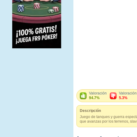
Valoración
Valoración
94.7%
5.3%
Descripción
Juego de tanques y guerra especta
que avanzas por los terrenos, slav