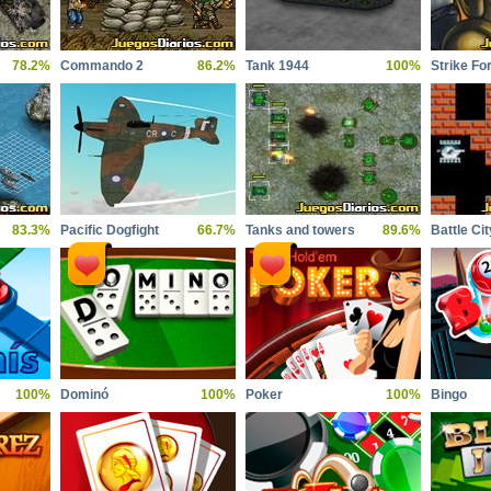
78.2%
Commando 2
86.2%
Tank 1944
100%
Strike Fo
83.3%
Pacific Dogfight
66.7%
Tanks and towers
89.6%
Battle Cit
100%
Dominó
100%
Poker
100%
Bingo