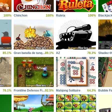
100%
Chinchon
100%
Ruleta
100%
Blackjac
85.1%
Gran batalla de tanques
89.1%
AZ
78.3%
76.1%
Frontline Defense First Assault
92.5%
Mahjong Solitaire
64.3%
Bubble Fa