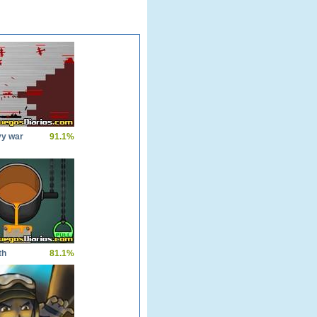
vy war
91.1%
th
81.1%