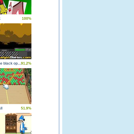
k
100%
Shadez the black operations
91.2%
ll
51.9%