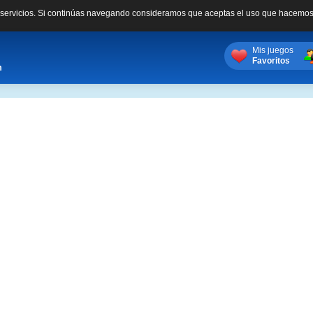
s servicios. Si continúas navegando consideramos que aceptas el uso que hacemos
Mis juegos
Favoritos
m