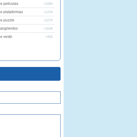
e peliculas
+1084
e plataformas
+1234
e puzzle
+2270
angrientos
+1648
e vestir
+456