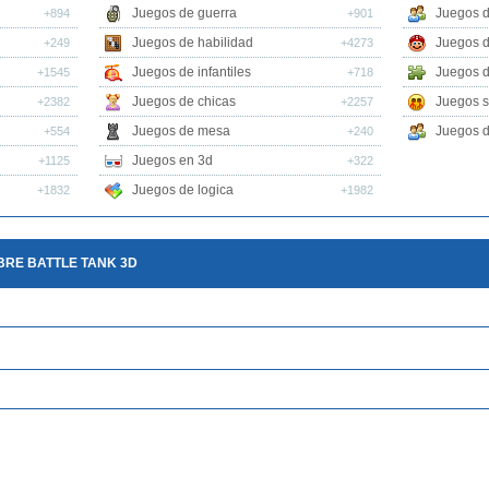
Juegos de guerra
Juegos d
+894
+901
Juegos de habilidad
Juegos d
+249
+4273
Juegos de infantiles
Juegos d
+1545
+718
Juegos de chicas
Juegos s
+2382
+2257
Juegos de mesa
Juegos d
+554
+240
Juegos en 3d
+1125
+322
Juegos de logica
+1832
+1982
BRE BATTLE TANK 3D