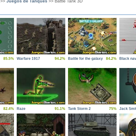
>>
Juegos de Tanques
>> Battle Tank 3D
85.5%
Warfare 1917
94.2%
Battle for the galaxy
84.2%
Black na
82.4%
Raze
91.1%
Tank Storm 2
75%
Jack Smi