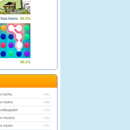
i Saw Game
82.5%
85.1%
e lucha
+652
de motos
+988
ultijugador
+172
de musica
+131
de naves
+797