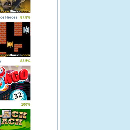
rce Heroes
87.8%
y
83.5%
100%