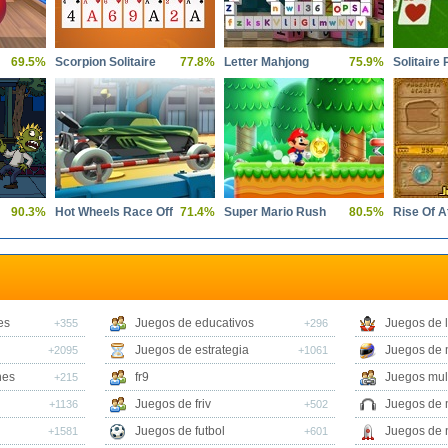
69.5%
Scorpion Solitaire
77.8%
Letter Mahjong
75.9%
Solitaire 
90.3%
Hot Wheels Race Off
71.4%
Super Mario Rush
80.5%
Rise Of A
es
Juegos de educativos
Juegos de 
+355
+296
Juegos de estrategia
Juegos de 
+2095
+1061
nes
fr9
Juegos mul
+215
Juegos de friv
Juegos de 
+1136
+502
Juegos de futbol
Juegos de 
+1581
+601