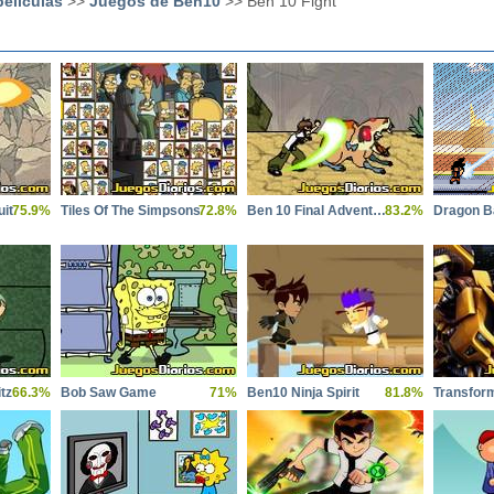
eliculas
>>
Juegos de Ben10
>> Ben 10 Fight
it
75.9%
Tiles Of The Simpsons
72.8%
Ben 10 Final Adventure
83.2%
tz
66.3%
Bob Saw Game
71%
Ben10 Ninja Spirit
81.8%