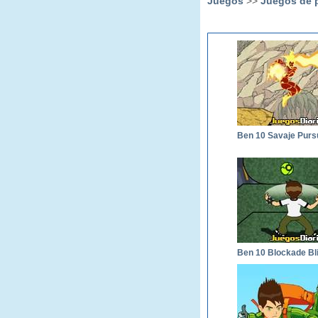
Juegos
>>
Juegos de p
Ben 10 Savaje Pursu
Ben 10 Blockade Bli