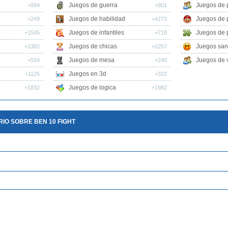
Juegos de guerra
Juegos de 
+894
+901
Juegos de habilidad
Juegos de 
+249
+4273
Juegos de infantiles
Juegos de 
+1545
+718
Juegos de chicas
Juegos san
+2382
+2257
Juegos de mesa
Juegos de v
+554
+240
Juegos en 3d
+1125
+322
Juegos de logica
+1832
+1982
IO SOBRE BEN 10 FIGHT