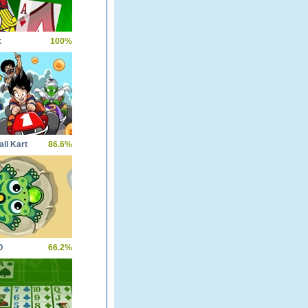
k
100%
ll Kart
86.6%
O
66.2%