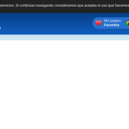
s servicios. Si continúas navegando consideramos que aceptas el uso que hacemos
Mis juegos
Favoritos
m