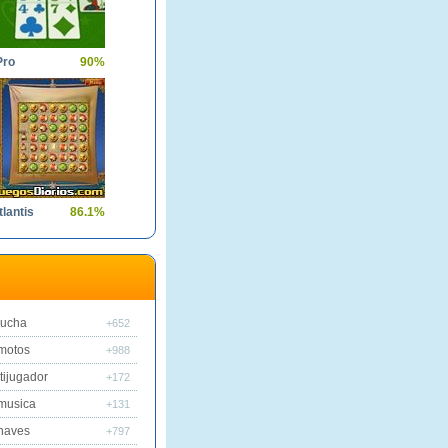
Pro
90%
tlantis
86.1%
lucha
+652
motos
+988
tijugador
+172
musica
+131
naves
+797