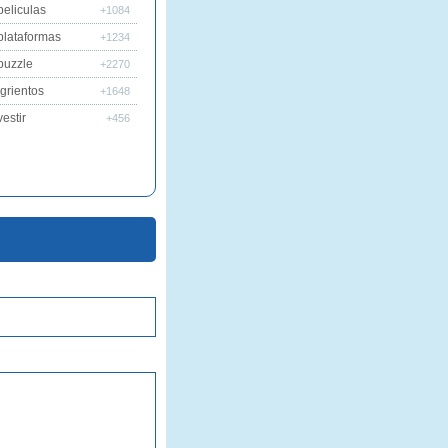
peliculas
+1084
plataformas
+1234
puzzle
+2270
grientos
+1648
estir
+456