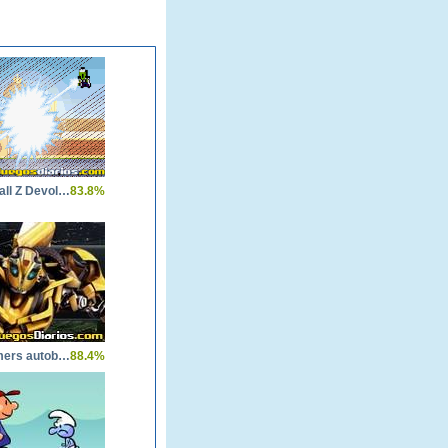
Dragon Ball Z Devolution
83.8%
Transformers autobot Stronghold
88.4%