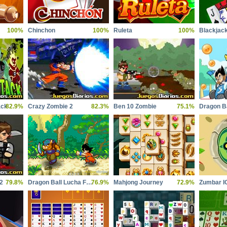
100%
Chinchon
100%
Ruleta
100%
Blackjac
ack
82.9%
Crazy Zombie 2
82.3%
Ben 10 Zombie
75.1%
Dragon Ba
2
79.8%
Dragon Ball Lucha Feroz 2
76.9%
Mahjong Journey
72.9%
Zumbar I