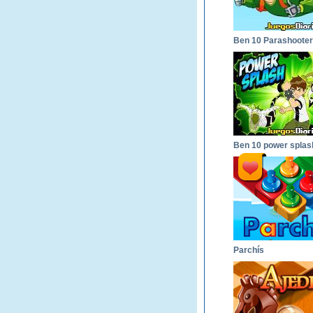
Ben 10 Parashooter
Ben 10 power splas
Parchís