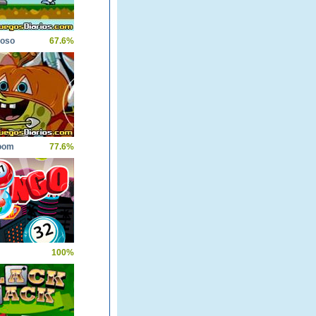
ioso
67.6%
oom
77.6%
100%