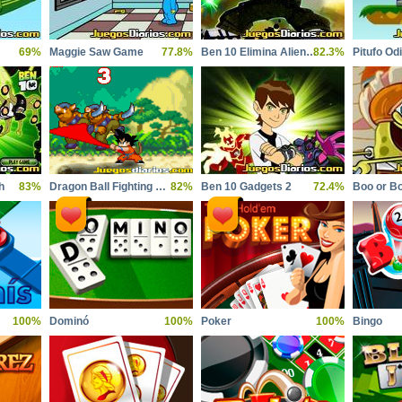
69%
Maggie Saw Game
77.8%
Ben 10 Elimina Alienigenas
82.3%
Pitufo Od
h
83%
Dragon Ball Fighting 2.6
82%
Ben 10 Gadgets 2
72.4%
Boo or B
100%
Dominó
100%
Poker
100%
Bingo