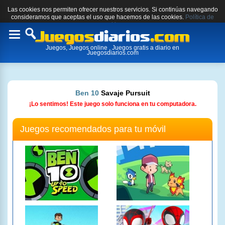
Las cookies nos permiten ofrecer nuestros servicios. Si continúas navegando
consideramos que aceptas el uso que hacemos de las cookies.
Política de
cookies.
Toggle
Juegos, Juegos online , Juegos gratis a diario en
navigation
Juegosdiarios.com
Ben 10
Savaje Pursuit
¡Lo sentimos! Este juego solo funciona en tu computadora.
Juegos recomendados para tu móvil