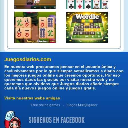
Juegosdiarios.com
En nuestra web procuramos pensar en el usuario única y
esclusivamente por lo que siempre actualizamos a diario con
los mejores juegos online que creemos oportunos. Por eso
queremos daros las gracias por visitar nuestra web y no
queremos que olvideos que Juegos diarios añade siempre
cada día nuevos juegos online y juegos gratis.
Visita nuestras webs amigas
Free online games
Juegos Multijugador